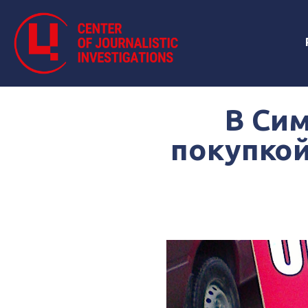
В Си
покупкой