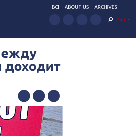
BCI
ABOUT US
ARCHIVES
ENG
между
ы доходит
Facebook
Twitter
Telegram