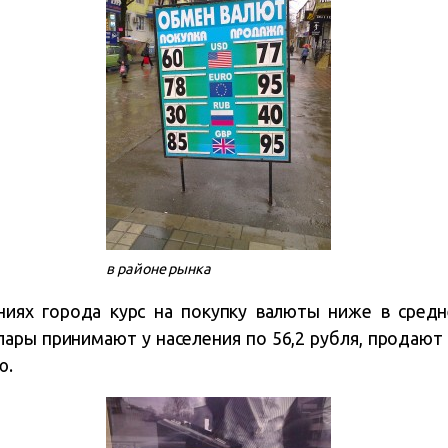
в районе рынка
ниях
города курс на покупку валюты ниже в средне
лары принимают у населения по 56,2 руб
л
я, продают 
ю.