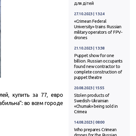
для дітей
27.10.2023 | 13:24
«Crimean Federal
University» trains Russian
military operators of FPV-
drones
21.10.2023 | 13:38
Puppet show for one
billion. Russian occupants
found new contractor to
complete construction of
puppet theatre
20.08.2023 | 15:55
ей, купить за 77, евро
Stolen products of
Swedish-Ukrainian
абильна”: во всем городе
«Chumak» being sold in
Crimea
14.08.2023 | 08:00
Who prepares Crimean
drones for the Russian