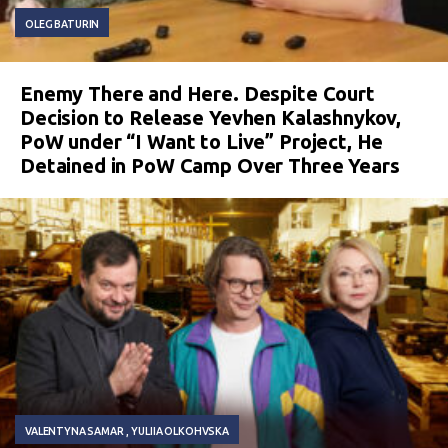
OLEG BATURIN
Enemy There and Here. Despite Court
Decision to Release Yevhen Kalashnykov,
PoW under “I Want to Live” Project, He
Detained in PoW Camp Over Three Years
VALENTYNA SAMAR
YULIIA OLKOHVSKA