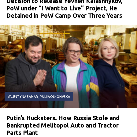
Decision to Release Yevhen Kalashnykov,
PoW under “I Want to Live” Project, He
Detained in PoW Camp Over Three Years
VALENTYNA SAMAR
YULIIA OLKOHVSKA
Putin’s Hucksters. How Russia Stole and
Bankrupted Melitopol Auto and Tractor
Parts Plant