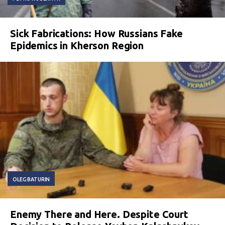
Sick Fabrications: How Russians Fake
Epidemics in Kherson Region
OLEG BATURIN
Enemy There and Here. Despite Court