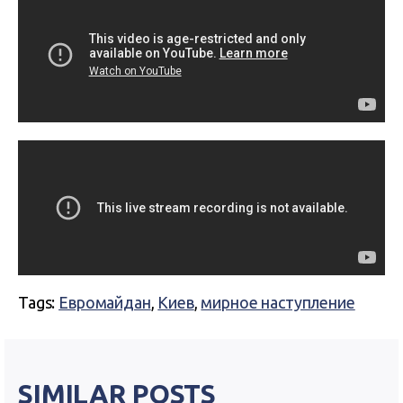
Tags:
Евромайдан
,
Киев
,
мирное наступление
SIMILAR POSTS