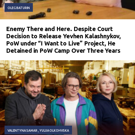
OLEG BATURIN
Enemy There and Here. Despite Court
Decision to Release Yevhen Kalashnykov,
PoW under “I Want to Live” Project, He
Detained in PoW Camp Over Three Years
VALENTYNA SAMAR
YULIIA OLKOHVSKA