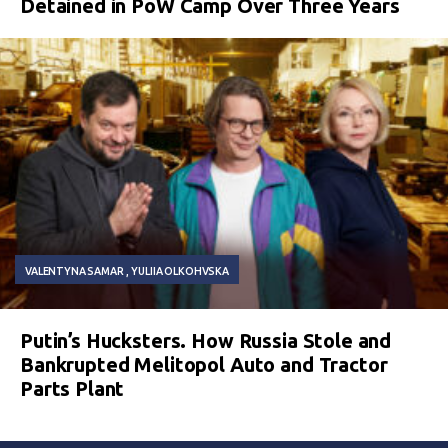
Detained in PoW Camp Over Three Years
VALENTYNA SAMAR
YULIIA OLKOHVSKA
Putin’s Hucksters. How Russia Stole and
Bankrupted Melitopol Auto and Tractor
Parts Plant