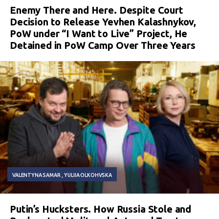
Enemy There and Here. Despite Court
Decision to Release Yevhen Kalashnykov,
PoW under “I Want to Live” Project, He
Detained in PoW Camp Over Three Years
VALENTYNA SAMAR
YULIIA OLKOHVSKA
Putin’s Hucksters. How Russia Stole and