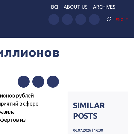
BCI
ABOUT US
ARCHIVES
ENG
миллионов
Facebook
Twitter
Telegram
лионов рублей
риятий в сфере
SIMILAR
равила
POSTS
фертов из
06.07.2026 | 16:30