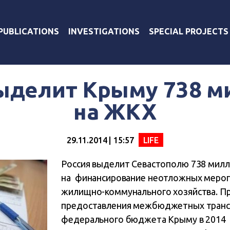
PUBLICATIONS
INVESTIGATIONS
SPECIAL PROJECTS
ыделит Крыму 738 
на ЖКХ
29.11.2014 | 15:57
LIFE
Россия выделит Севастополю 738 мил
на
финансирование неотложных мероп
жилищно-коммунального хозяйства. П
предоставления
межбюджетных транс
федерального бюджета Крыму в 2014