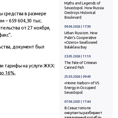
Myths and Legends of
Sevastopol. How Russia
Destroys Historical
ы средства в размере
Boulevard
м – 659 604,30 тыс.
09.06.2026 | 17:30
ительства от 27 ноября,
Urban Ruscism. How
акс”.
Putin’s Cooperative
«Ozero» Swallowed
ства, документ был
Balaklava Bay
23.05.2026 | 11:10
The Fate of Crimean
ли тарифы на услуги ЖКХ:
Canned Fish
до 16%.
25.03.2026 | 09:40
«Home Harbor» of VS
Energy in Occupied
Sevastopol
07.06.2025 | 17:44
В Севастополе
оккупанты разбирают
захваченный корабль