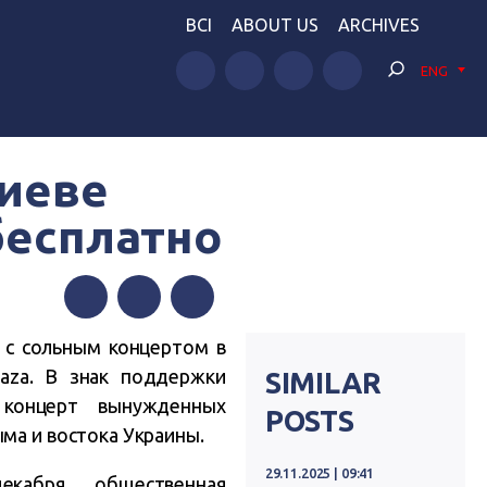
BCI
ABOUT US
ARCHIVES
ENG
Киеве
бесплатно
Facebook
Twitter
Telegram
 с сольным концертом в
laza. В знак поддержки
SIMILAR
 концерт вынужденных
POSTS
ма и востока Украины.
29.11.2025 | 09:41
екабря общественная