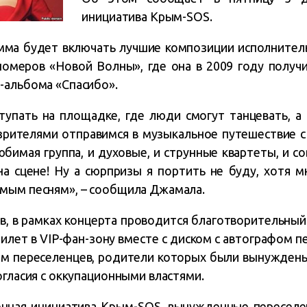
инициатива Крым-SOS.
амма будет включать лучшие композиции исполнител
номеров «Новой Волны», где она в 2009 году получил
-альбома «Спасибо».
тупать на площадке, где люди смогут танцевать, а
зрителями отправимся в музыкальное путешествие 
юбимая группа, и духовые, и струнные квартеты, и 
а сцене! Ну а сюрпризы я портить не буду, хотя 
мым песням», – сообщила Джамала.
в, в рамках концерта проводится благотворительный
илет в VIP-фан-зону вместе с диском с автографом 
м переселенцев, родители которых были вынуждены
огласия с оккупационными властями.
нная инициатива Крым-SOS, вынужденные переселе