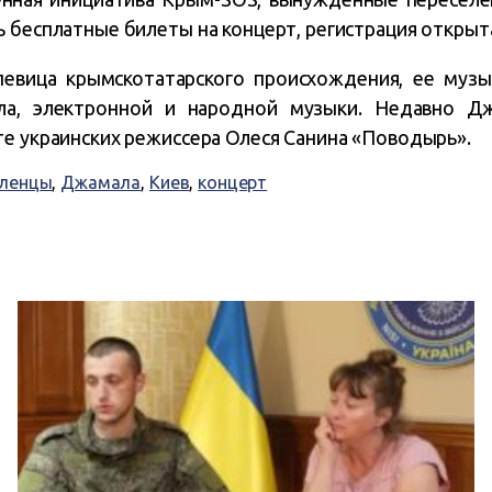
ь бесплатные билеты на концерт, регистрация откры
певица крымскотатарского происхождения, ее музы
ула, электронной и народной музыки. Недавно Дж
те украинских режиссера Олеся Санина «Поводырь».
еленцы
,
Джамала
,
Киев
,
концерт