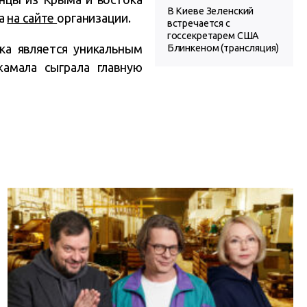
В Киеве Зеленский
та
на сайте
организации.
встречается с
госсекретарем США
ка является уникальным
Блинкеном (трансляция)
амала сыграла главную