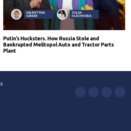
VALENTYNA
YULIIA
SAMAR
OLKOHVSKA
Putin’s Hucksters. How Russia Stole and
Bankrupted Melitopol Auto and Tractor Parts
Plant
ts