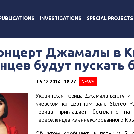
PUBLICATIONS
INVESTIGATIONS
SPECIAL PROJECTS
онцерт Джамалы в 
нцев будут пускать 
05.12.2014 | 18:27
NEWS
Украинская певица Джамала выступит
киевском концертном зале Stereo P
певица приглашает бесплатно на
переселенцев из аннексированного Кры
Об этом сообщает в пятницу 5 д