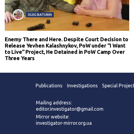
OLEG BATURIN
Enemy There and Here. Despite Court Decision to
Release Yevhen Kalashnykov, PoW under “I Want
to Live” Project, He Detained in PoW Camp Over
Three Years
Publications
Investigations
Special Projec
Mailing address:
editor.investigator@gmail.com
Mirror website:
investigator-mirror.org.ua