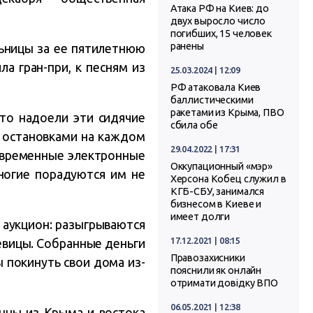
Атака РФ на Киев: до
двух выросло число
погибших, 15 человек
ранены
ьницы за ее пятилетнюю
а гран-при, к песням из
25.03.2024 | 12:09
РФ атаковала Киев
баллистическими
ракетами из Крыма, ПВО
 то надоели эти сидячие
сбила обе
с остановками на каждом
29.04.2022 | 17:31
современные электронные
Оккупационный «мэр»
многие порадуются им не
Херсона Кобец служил в
КГБ-СБУ, занимался
бизнесом в Киеве и
имеет долги
 аукцион: разыгрываются
17.12.2021 | 08:15
певицы. Собранные деньги
Правозахисники
 покинуть свои дома из-
пояснили як онлайн
отримати довідку ВПО
06.05.2021 | 12:38
нцы из Крыма и востока