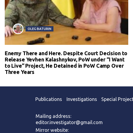
OLEG BATURIN
Enemy There and Here. Despite Court Decision to
Release Yevhen Kalashnykov, PoW under “I Want
to Live” Project, He Detained in PoW Camp Over
Three Years
Publications
Investigations
Special Projec
Mailing address:
editor.investigator@gmail.com
Mirror website: