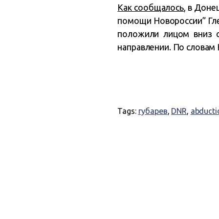
Как сообщалось
, в Дон
помощи Новороссии” Глеб
положили лицом вниз о
направлении. По словам 
Tags:
губарев
,
DNR
,
abducti