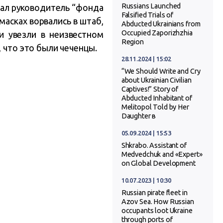
Russians Launched
щал руководитель “фонда
Falsified Trials of
масках ворвались в штаб,
Abducted Ukrainians from
Occupied Zaporizhzhia
и увезли в неизвестном
Region
 что это были чеченцы.
28.11.2024 | 15:02
“We Should Write and Cry
about Ukrainian Civilian
Captives!” Story of
Abducted Inhabitant of
Melitopol Told by Her
Daughter в
05.09.2024 | 15:53
Shkrabo. Assistant of
Medvedchuk and «Expert»
on Global Development
10.07.2023 | 10:30
Russian pirate fleet in
Azov Sea. How Russian
occupants loot Ukraine
through ports of