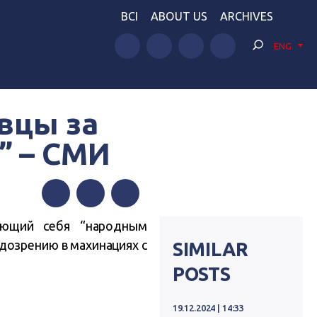
BCI
ABOUT US
ARCHIVES
ENG
вцы за
” – СМИ
Facebook
Twitter
Telegram
вающий себя “народным
дозрению в махинациях с
SIMILAR
POSTS
19.12.2024 | 14:33