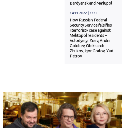
Berdyansk and Mariupol
14.11.2022 | 11:00
How Russian Federal
Security Service falsifies
«terrorist» case against
Melitopol residents –
Volodymyr Zuev, Andrii
Golubev, Oleksandr
Zhukov, Igor Gorlov, Yuri
Petrov