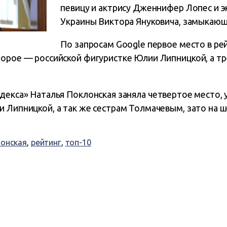
певицу и актрису Дженнифер Лопес
и э
Украины
Виктора Януковича
, замыкающ
По запросам Google первое место в ре
торое — российской фигуристке Юлии Липницкой, а т
ндекса»
Наталья Поклонская
заняла четвертое место
,
и Липницкой, а так же сестрам Толмачевым, зато на 
онская
,
рейтинг
,
топ-10