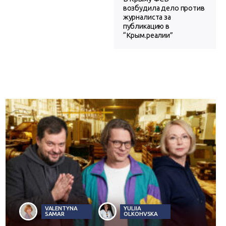
возбудила дело против
журналиста за
публикацию в
“Крым.реалии”
VALENTYNA
YULIIA
SAMAR
OLKOHVSKA