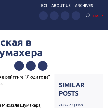
BCI
ABOUT US
ARCHIVES
ENG
ская в
Шумахера
Facebook
Twitter
Telegram
 в рейтинге “Люди года”
о.
SIMILAR
POSTS
а
Михаэля Шумахера,
21.09.2016 | 11:59