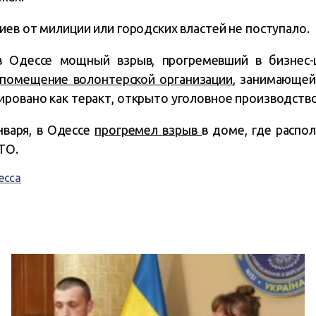
ев от милиции или городских властей не поступало.
в Одессе мощный взрыв, прогремевший в бизнес-ц
помещение волонтерской организации
, занимающе
ровано как теракт, открыто уголовное производство
нваря, в Одессе
прогремел взрыв
в доме, где расп
ТО.
есса