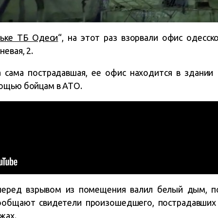
ьке ТБ Одеси
“, на этот раз взорвали офис одесс
невая, 2.
 сама пострадавшая, ее офис находится в здании с
ощью бойцам в АТО.
 перед взрывом из помещения валил белый дым, п
ообщают свидетели произошедшего, пострадавших 
жах.