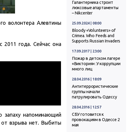
Галантерника строит
люксовые апартаменты
– Nikcenter
кого волонтера Алевтины
25.09.2024 | 08:00
Bloody «Volunteers» of
Crimea. Who Feeds and
Supports Russian Invaders
 2011 года. Сейчас она
17.09.2017 | 23:00
Пожар в детском лагере
«Виктория»: У коррупции
много лиц
28.04.2016 | 18:09
Антитеррористические
группы начали
патрулировать Одессу
28.04.2016 | 12:57
о запаху напоминающий
СБУ готовится к
провокациям в Одессе 2
от взрыва нет. Выбиты
мая