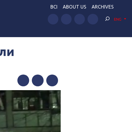
BCI
ABOUT US
ARCHIVES
ENG
али
Facebook
Twitter
Telegram