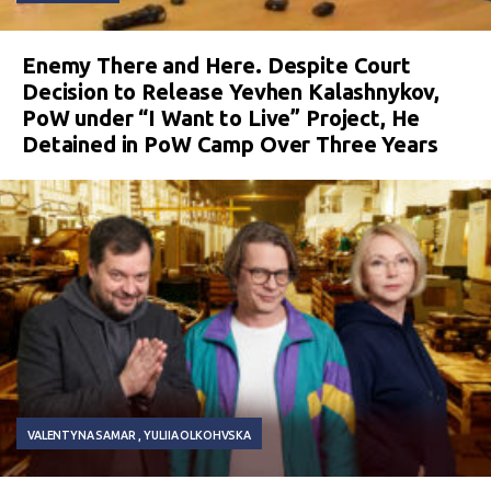
Enemy There and Here. Despite Court
Decision to Release Yevhen Kalashnykov,
PoW under “I Want to Live” Project, He
Detained in PoW Camp Over Three Years
VALENTYNA SAMAR
YULIIA OLKOHVSKA