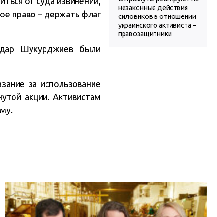
биться от суда извинений,
незаконные действия
ное право – держать флаг
силовиков в отношении
украинского активиста –
правозащитники
ьдар Шукурджиев были
азание за использование
нутой акции. Активистам
му.