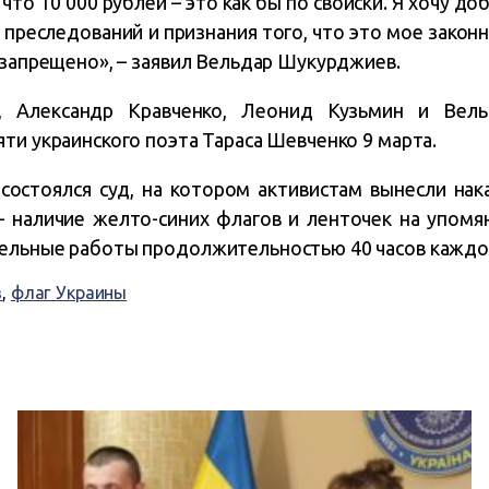
 что 10 000 рублей – это как бы по свойски. Я хочу до
преследований и признания того, что это мое закон
 запрещено», – заявил Вельдар Шукурджиев.
е, Александр Кравченко, Леонид Кузьмин и Вел
ти украинского поэта Тараса Шевченко 9 марта.
состоялся суд, на котором активистам вынесли нак
– наличие желто-синих флагов и ленточек на упомя
тельные работы продолжительностью 40 часов каждо
в
,
флаг Украины