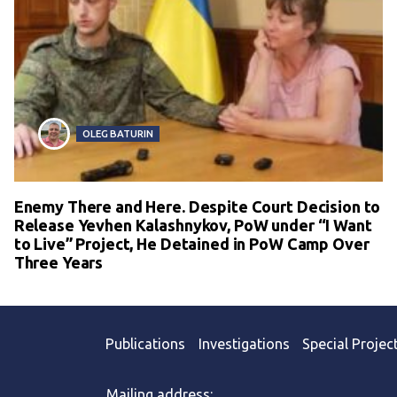
OLEG BATURIN
Enemy There and Here. Despite Court Decision to
Release Yevhen Kalashnykov, PoW under “I Want
to Live” Project, He Detained in PoW Camp Over
Three Years
Publications
Investigations
Special Projec
Mailing address: