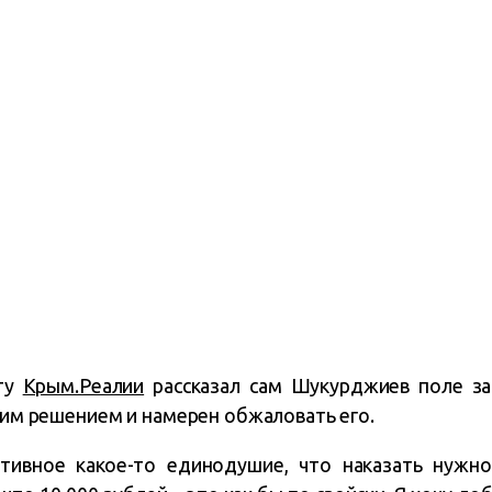
ту
Крым.Реалии
рассказал сам Шукурджиев поле за
этим решением и намерен обжаловать его.
тивное какое-то единодушие, что наказать нужн