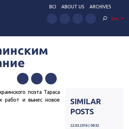
BCI
ABOUT US
ARCHIVES
ENG
аинским
ание
Facebook
Twitter
Telegram
раинского поэта Тараса
х работ и вынес новое
SIMILAR
POSTS
22.03.2016 | 08:32