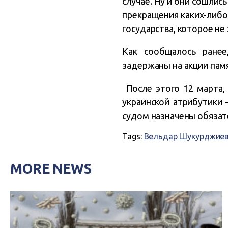
случае. Ну и они сошлись
прекращения каких-либо 
государства, которое не
Как сообщалось ране
задержаны на акции памя
После этого 12 марта, 
украинской атрибутики 
судом назначены обяза
Tags:
Вельдар Шукурджие
MORE NEWS