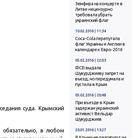
Земфира на концерте в
Литве нецензурно
требовала убрать
украинский флаг
10.02.2016 | 11:34
Coca-Cola перепутала
флаг Украины и Англии в
календаре к Евро-2016
05.02.2016 | 22:03
ФСБ выдала
Шукурджиеву запрет на
въезд, но передумала и
пустила в Крым
05.02.2016 | 20:48
При въезде в Крым
седания суда. Крымский
задержан украинский
активист Вельдар
Шукурджиев
о обязательно, в любом
20.01.2016 | 13:27
В Крыму не реагируют на