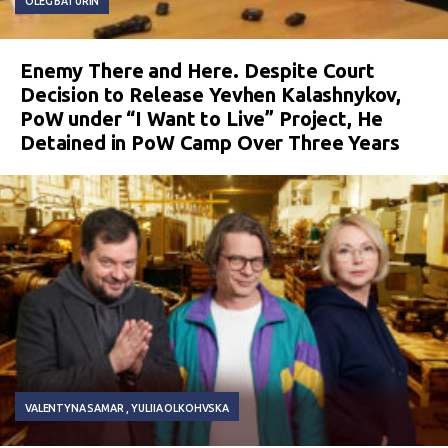
OLEG BATURIN
Enemy There and Here. Despite Court
Decision to Release Yevhen Kalashnykov,
PoW under “I Want to Live” Project, He
Detained in PoW Camp Over Three Years
VALENTYNA SAMAR
YULIIA OLKOHVSKA