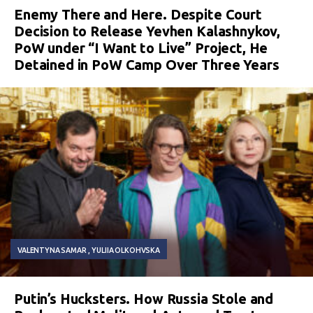
Enemy There and Here. Despite Court
Decision to Release Yevhen Kalashnykov,
PoW under “I Want to Live” Project, He
Detained in PoW Camp Over Three Years
VALENTYNA SAMAR
YULIIA OLKOHVSKA
Putin’s Hucksters. How Russia Stole and