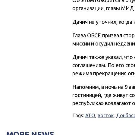
Об этом говорится в опу
организации, главы МИД
Дачич не уточнил, когда
Глава ОБСЕ призвал сто
миссии и осудил недавн
Дачич также указал, что
соглашениям. По его сл
режима прекращения огня
Напомним, в ночь на 9 а
гостиницей, где живут с
республика» возлагают о
Tags:
АТО
,
восток
,
Донбас
MORE NEWS