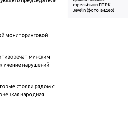
ующего председателя
стрельбы из ПТРК
Javelin (фото, видео)
ной мониторинговой
ротиворечат минским
величение нарушений
оторые стояли рядом с
Донецкая народная