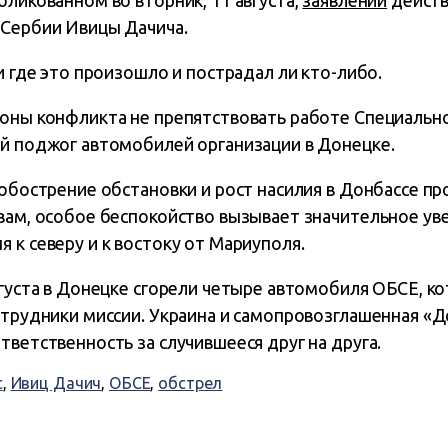
бликованном во вторник, 11 августа,
заявлении
действ
 Сербии Ивицы Дачича.
 и где это произошло и пострадал ли кто-либо.
роны конфликта не препятствовать работе Специаль
ий поджог автомобилей организации в Донецке.
 обострение обстановки и рост насилия в Донбассе п
овам, особое беспокойство вызывает значительное у
 к северу и к востоку от Мариуполя.
вгуста в Донецке сгорели четыре автомобиля ОБСЕ, к
отрудники миссии. Украина и самопровозглашенная «
тветственность за случившееся друг на друга.
с
,
Ивиц Дачич
,
ОБСЕ
,
обстрел