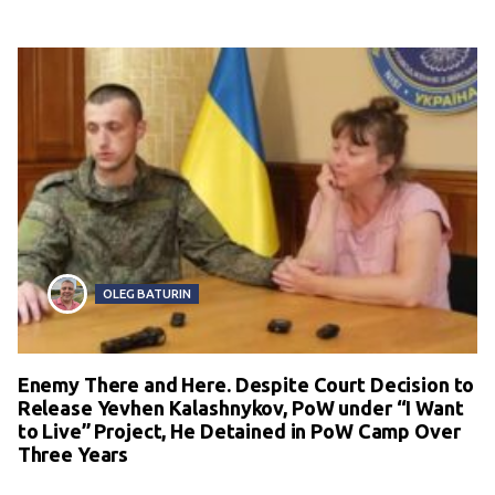
OLEG BATURIN
Enemy There and Here. Despite Court Decision to
Release Yevhen Kalashnykov, PoW under “I Want
to Live” Project, He Detained in PoW Camp Over
Three Years