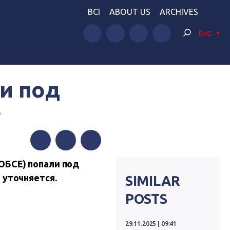
BCI
ABOUT US
ARCHIVES
ENG
и под
е
Facebook
Twitter
Telegram
ОБСЕ) попали под
е уточняется.
SIMILAR
POSTS
29.11.2025 | 09:41