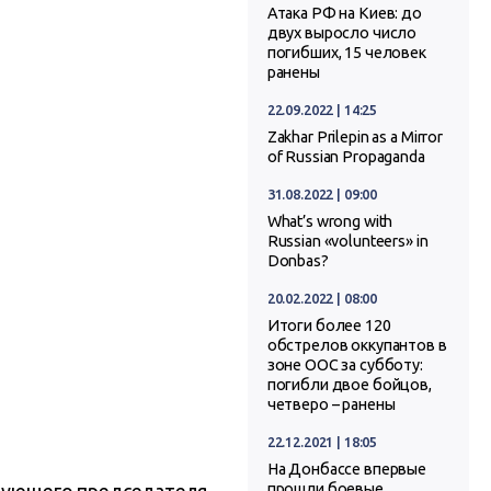
Атака РФ на Киев: до
двух выросло число
погибших, 15 человек
ранены
22.09.2022 | 14:25
Zakhar Prilepin as a Mirror
of Russian Propaganda
31.08.2022 | 09:00
What’s wrong with
Russian «volunteers» in
Donbas?
20.02.2022 | 08:00
Итоги более 120
обстрелов оккупантов в
зоне ООС за субботу:
погибли двое бойцов,
четверо – ранены
22.12.2021 | 18:05
На Донбассе впервые
прошли боевые