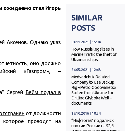
Им ожида
е
мо стал
Игорь
SIMILAR
POSTS
ей Аксёнов. Однако указ
04.11.2021 | 15:04
How Russia legalizes in
MarineTraffic the theft of
Ukrainian ships
отчетность, оно должно
24.05.2021 | 12:43
ийский «Газпром», –
Medvedchuk Related
Company to Use Jackup
Rig «Petro Godovanets»
за” Сергей
Бейм подал в
Stolen from Ukraine for
Drilling Glyboka Well –
documents
отстранен
от должности
19.10.2016 | 10:54
, которое проводят на
“Нафтогаз” подал иск
против России на $2,6