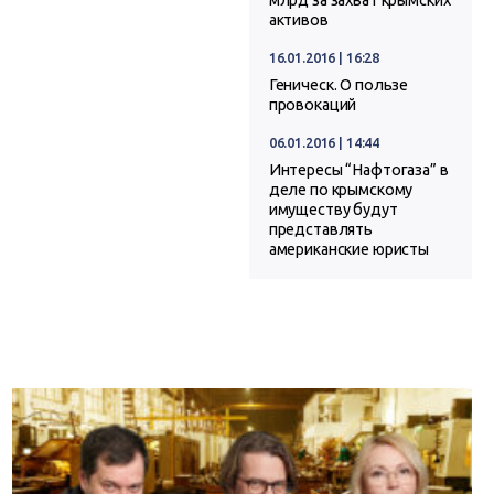
млрд за захват крымских
активов
16.01.2016 | 16:28
Геническ. О пользе
провокаций
06.01.2016 | 14:44
Интересы “Нафтогаза” в
деле по крымскому
имуществу будут
представлять
американские юристы