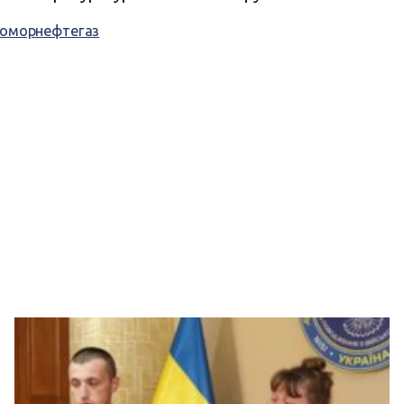
оморнефтегаз