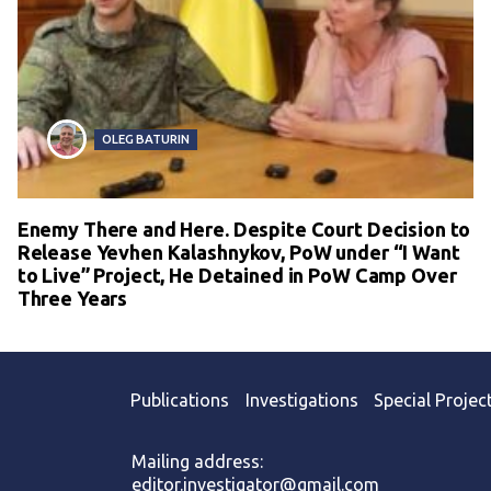
OLEG BATURIN
Enemy There and Here. Despite Court Decision to
Release Yevhen Kalashnykov, PoW under “I Want
to Live” Project, He Detained in PoW Camp Over
Three Years
Publications
Investigations
Special Projec
Mailing address:
editor.investigator@gmail.com