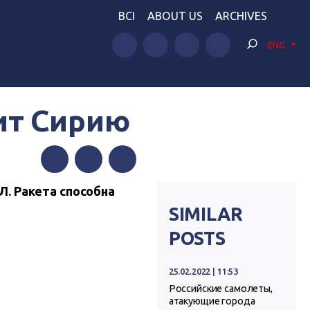
BCI
ABOUT US
ARCHIVES
ENG
ит Сирию
Facebook
Twitter
Telegram
9Л.
Ракета способна
SIMILAR
POSTS
25.02.2022 | 11:53
Российские самолеты,
атакующие города