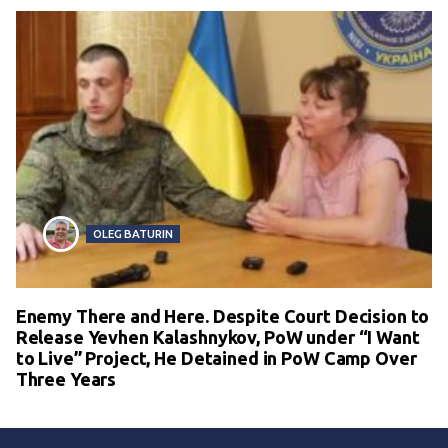
OLEG BATURIN
Enemy There and Here. Despite Court Decision to
Release Yevhen Kalashnykov, PoW under “I Want
to Live” Project, He Detained in PoW Camp Over
Three Years