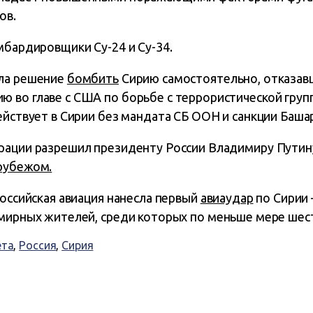
ов.
мбардировщики Су-24 и Су-34.
яла решение
бомбить
Сирию самостоятельно, отказавш
 во главе с США по борьбе с террористической груп
ействует в Сирии без мандата СБ ООН и санкции Баша
рации разрешил президенту России Владимиру Путин
рубежом.
российская авиация нанесла первый
авиаудар
по Сирии 
мирных жителей, среди которых по меньше мере шес
ета
,
Россия
,
Сирия