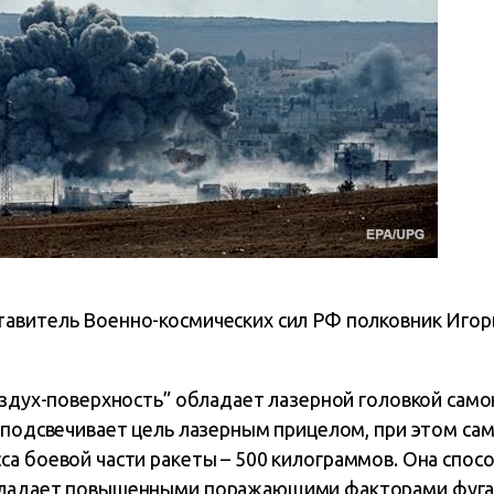
авитель Военно-космических сил РФ полковник Игор
оздух-поверхность” обладает лазерной головкой само
к подсвечивает цель лазерным прицелом, при этом с
са боевой части ракеты – 500 килограммов. Она спос
бладает повышенными поражающими факторами фугас