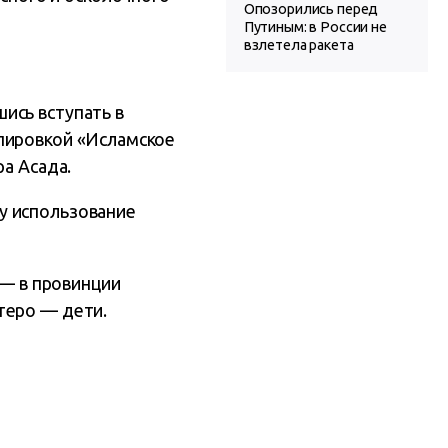
Опозорились перед
Путиным: в России не
взлетела ракета
ись вступать в
пировкой «Исламское
ра Асада.
у использование
— в провинции
теро — дети.