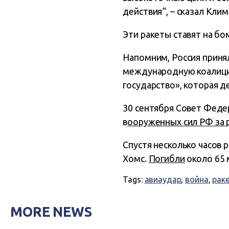
действия
“, – сказал Клим
Эти ракеты ставят на бо
Напомним, Россия прин
международную коалицию
государство», которая д
30 сентября Совет Феде
в
ооруженных сил РФ за 
Спустя несколько часов 
Хомс.
Погибли
около 65 
Tags:
авиаудар
,
война
,
рак
MORE NEWS