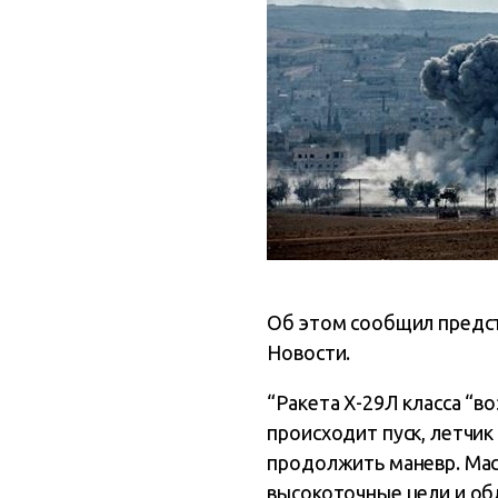
Об этом сообщил предст
Новости.
“Ракета Х-29Л класса “в
происходит пуск, летчи
продолжить маневр.
Мас
высокоточные цели и о