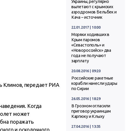
Украины, регулярно
вылетают с крымских
аэродромов Бельбек и
Кача – источник
22.01.2017 | 10:00
Моряки ходивших в
Крым паромов
«Севастополь» и
«Новороссийск» два
года не получают
зарплату
20.08.2016 | 09:20
Российские ракетные
корабли нанесли удары
ь Климов, передает РИА
по Сирии
26.05.2016 | 18:29
наведения. Когда
В Грозном огласили
приговор украинцам
амолет может
Карпюку и Клыху
обна поражать
27.04.2016 | 13:35
ного и осколочного