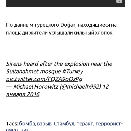
По данным турецкого Doğan, находящиеся на
площади жители услышали сильный хлопок.
Sirens heard after the explosion near the
Sultanahmet mosque
#Turkey
pic.twitter.com/FQZA9oOzPg
— Michael Horowitz (@michaelh992)
12
января 2016
Tags:
бомба
,
взрыв
,
Стамбул
,
теракт
,
террорист-
смертник