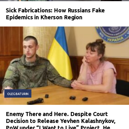
Sick Fabrications: How Russians Fake
Epidemics in Kherson Region
OLEG BATURIN
Enemy There and Here. Despite Court
Decision to Release Yevhen Kalashnykov,
PoW under “I Want to Live” Project, He