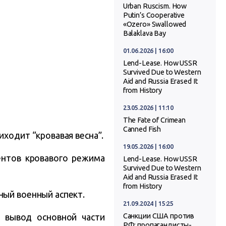
Urban Ruscism. How
Putin’s Cooperative
«Ozero» Swallowed
Balaklava Bay
01.06.2026 | 16:00
Lend-Lease. How USSR
Survived Due to Western
Aid and Russia Erased It
from History
23.05.2026 | 11:10
The Fate of Crimean
Canned Fish
иходит “кровавая весна”.
19.05.2026 | 16:00
ентов кровавого режима
Lend-Lease. How USSR
Survived Due to Western
Aid and Russia Erased It
from History
ный военный аспект.
21.09.2024 | 15:25
 вывод основной части
Санкции США против
РФ: пропагандисты-