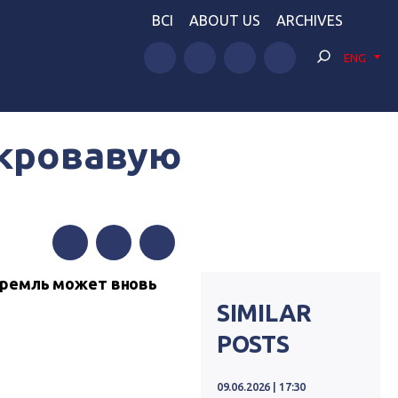
BCI
ABOUT US
ARCHIVES
ENG
«кровавую
Facebook
Twitter
Telegram
Кремль может вновь
SIMILAR
POSTS
09.06.2026 | 17:30