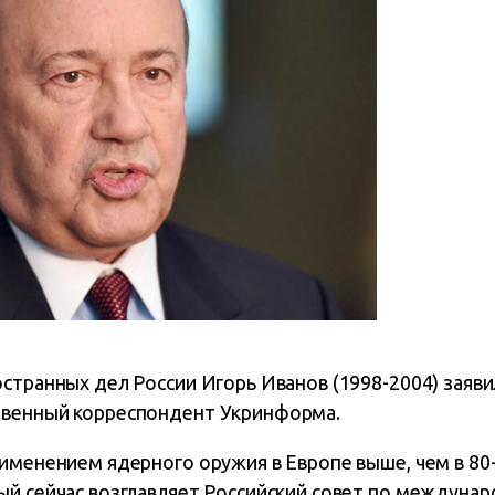
странных дел России Игорь Иванов (1998-2004) заяв
твенный корреспондент Укринформа.
именением ядерного оружия в Европе выше, чем в 80-х
ый сейчас возглавляет Российский совет по междуна