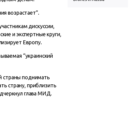
ия возрастает”.
частникам дискуссии,
кие и экспертные круги,
лизирует Европу.
зываемая “украинский
ой страны поднимать
ать страну, приблизить
одчеркнул глава МИД.