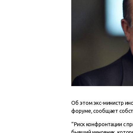
Об этом экс-министр ино
форуме, сообщает собс
“Риск конфронтации с пр
бывший чиновник, котор