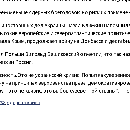
еем меньше ядерных боеголовок, но риск их применен
р иностранных дел Украины Павел Климкин напомнил у
ысокие европейские и североатлантические политичес
овала Крым, продолжает войну на Донбассе и дестаби
л Польши Витольд Ващиковский отметил, что так на
рессии России.
сность. Это не украинский кризис. Попытка суверенн
ну на принципах верховенства права, демократизиров
у – это не кризис, это выбор суверенной страны”, – п
РФ
,
ядерная война