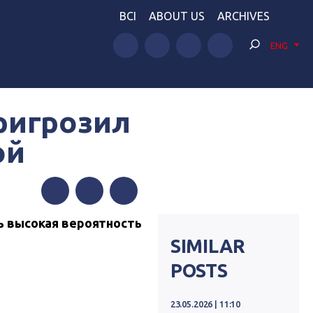
BCI
ABOUT US
ARCHIVES
ENG
ригрозил
ой
Facebook
Twitter
Telegram
ь высокая вероятность
SIMILAR
POSTS
23.05.2026 | 11:10