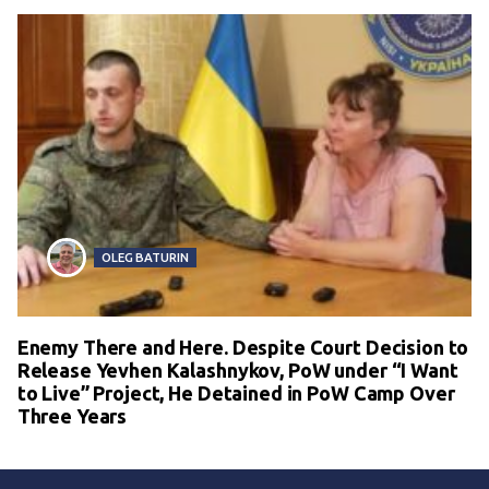
OLEG BATURIN
Enemy There and Here. Despite Court Decision to
Release Yevhen Kalashnykov, PoW under “I Want
to Live” Project, He Detained in PoW Camp Over
Three Years