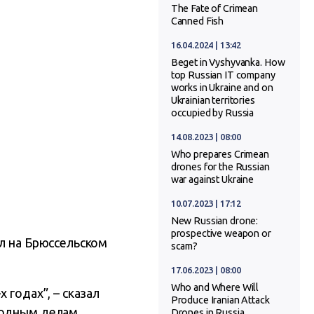
The Fate of Crimean
Canned Fish
16.04.2024 | 13:42
Beget in Vyshyvanka. How
top Russian IT company
works in Ukraine and on
Ukrainian territories
occupied by Russia
14.08.2023 | 08:00
Who prepares Crimean
drones for the Russian
war against Ukraine
10.07.2023 | 17:12
New Russian drone:
prospective weapon or
ил на Брюссельском
scam?
17.06.2023 | 08:00
Who and Where Will
 годах”, – сказал
Produce Iranian Attack
родным делам.
Drones in Russia