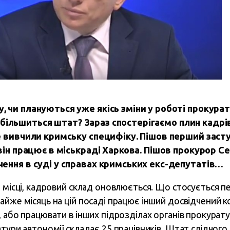
у,
чи плануються уже якісь зміни у роботі прокура
и збільшиться штат? Зараз спостерігаємо плин кадр
е вивчили кримську специфіку. Пішов перший заст
він працює в міськраді Харкова. Пішов прокурор Се
ення в суді у справах кримських екс-депутатів…
а місці, кадровий склад оновлюється. Що стосується 
айже місяць на цій посаді працює інший досвідчений 
 або працювати в інших підрозділах органів прокурату
тури автономії складає 25 працівників. Штат слідчого 