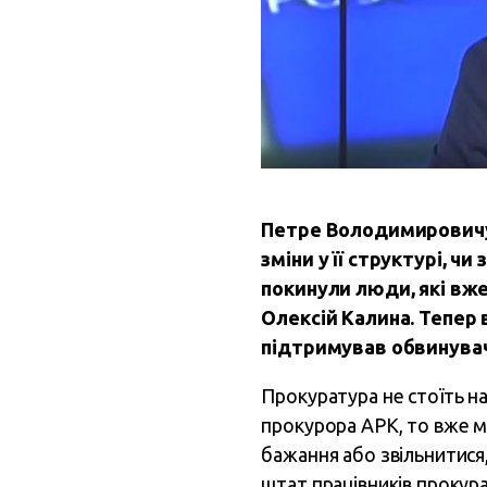
Петре Володимирович
зміни у її структурі, ч
покинули люди, які вж
Олексій Калина. Тепер 
підтримував обвинувач
Прокуратура не стоїть н
прокурора АРК, то вже м
бажання або звільнитися,
штат працівників прокура