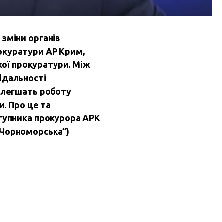
 зміни органів
окуратури АР Крим,
кої прокуратури. Між
ідальності
полегшать роботу
и. Про це та
ступника прокурора АРК
“Чорноморська”)