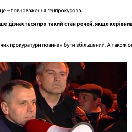
 це – повноваження генпрокурора.
накше дізнається про такий стан речей, якщо керів
дчих прокуратури повинен бути збільшений. А також о