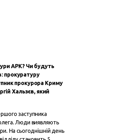
тури АРК? Чи будуть
ів: прокуратуру
упник прокурора Криму
ргій Хальзєв, який
першого заступника
колега. Люди виявляють
ри. На сьогоднішній день
відділу становить 5