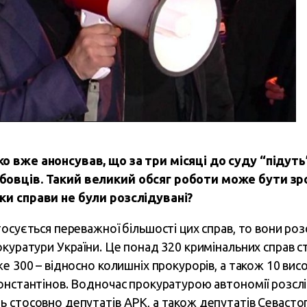
 вже анонсував, що за три місяці до суду “підуть
овців. Такий великий обсяг роботи може бути зро
и справи не були розслідувані?
осується переважної більшості цих справ, то вони ро
окуратури України. Це понад 320 кримінальних справ с
е 300 – відносно колишніх прокурорів, а також 10 вис
онстантінов. Водночас прокуратурою автономії розс
 стосовно депутатів АРК, а також депутатів Севаст