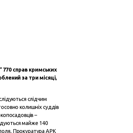
” 770 справ кримських
блений за три місяці,
зслідуються слідчим
тосовно колишніх суддів
окопосадовців –
лідуються майже 140
ополя. Прокуратура АРК