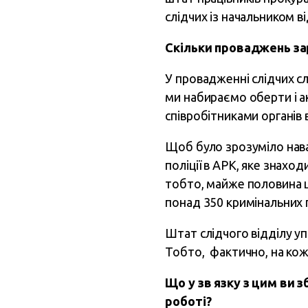
слідчих із начальником ві
Скільки проваджень за
У провадженні слідчих с
ми набираємо оберти і 
співробітниками органів в
Щоб було зрозуміло нава
поліції в АРК, яке знахо
тобто, майже половина ц
понад 350 кримінальних
Штат слідчого відділу уп
Тобто, фактично, на кож
Що у зв язку з цим ви
роботі?