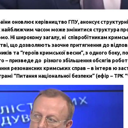
їни оновлює керівництво ГПУ, анонсує структурні
як найближчим часом може змінитися структура пр
домо. Ні широкому загалу, ні співробітникам кримсь
стві, що дозволяють заочне притягнення до відпов
ів та “героїв кримської весни”, з одного боку, 
го – призведе до різкого збільшення обсягів робот
ння резонансних кримських справ – в інтерв ю за
амі “Питання національної безпеки” (ефір – ТРК 