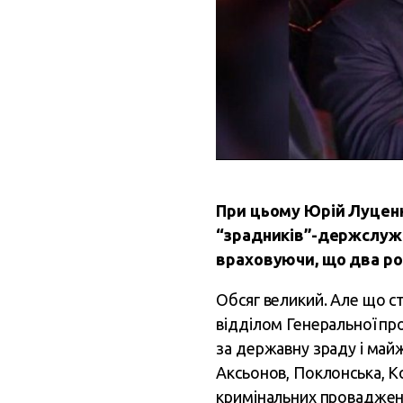
При цьому Юрій Луценко
“зрадників”-держслужб
враховуючи, що два рок
Обсяг великий. Але що ст
відділом Генеральної пр
за державну зраду і майж
Аксьонов, Поклонська, К
кримінальних проваджень