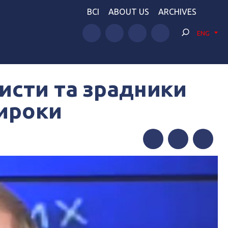
BCI
ABOUT US
ARCHIVES
ENG
исти та зрадники
вироки
Facebook
Twitter
Telegram