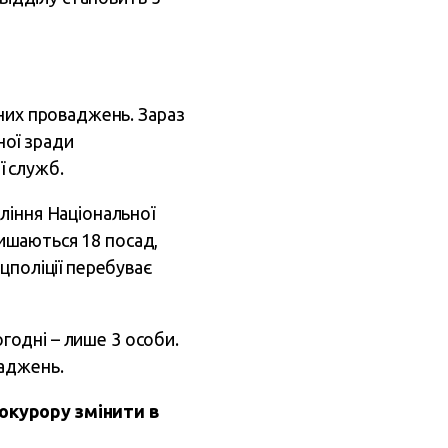
ьних проваджень. Зараз
ної зради
ї служб.
ління Національної
лишаються 18 посад,
цполіції перебуває
огодні – лише 3 особи.
ваджень.
окурору змінити в