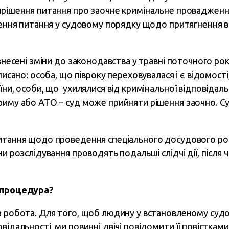
ирішення питання про заочне кримінальне провадженн
вчення питання у судовому порядку щодо притягнення в
 внесені зміни до законодавства у травні поточного р
писано: особа, що півроку переховувалася і є відомості,
їни, особи, що ухилялися від кримінальної відповідаль
риму або АТО – суд може прийняти рішення заочно. Су
итання щодо проведення спеціального досудового роз
ни розслідування проводять подальші слідчі дії, після
я процедура?
на робота. Для того, щоб людину у встановленому су
відальності, ми повинні двічі повідомити її повістками