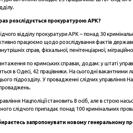
дділу.
раз розслідується прокуратурою АРК?
лідчого відділу прокуратури АРК – понад 30 кримінал
активно працюємо щодо розслідування фактів держав
нутрішніх справ, фіскальної, пенітенціарної, міграційно
нтаження по кримських справах, додам: у штаті управ
диться в Одесі, 42 працівники. На сьогодні вакантними 
ього підрозділу. У провадженні слідчих управління На
 проваджень.
равління Нацполіції становить 8 осіб, але в строю нась
ного слідчого припадає понад 100 кримінальних про
 збираєтесь запропонувати новому генеральному пр