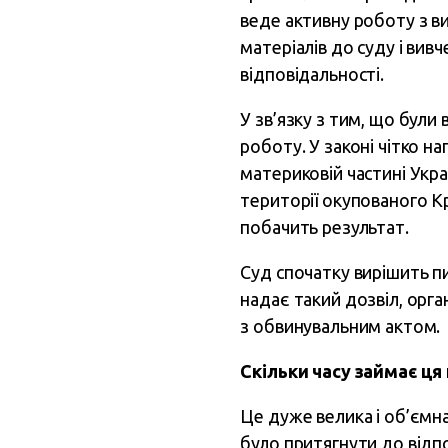
веде активну роботу з в
матеріалів до суду і ви
відповідальності.
У зв’язку з тим, що були
роботу. У законі чітко на
материковій частині Укра
території окупованого К
побачить результат.
Суд спочатку вирішить п
надає такий дозвіл, орга
з обвинувальним актом.
Скільки часу займає ц
Це дуже велика і об’єм
було притягнути до відпо