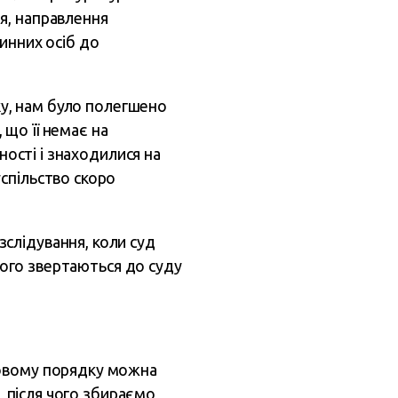
я, направлення
инних осіб до
оку, нам було полегшено
 що її немає на
ності і знаходилися на
спільство скоро
слідування, коли суд
 чого звертаються до суду
довому порядку можна
, після чого збираємо