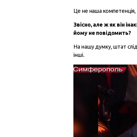
Це не наша компетенція,
Звісно, але ж як він і
йому не повідомить?
На нашу думку, штат слі
інші.