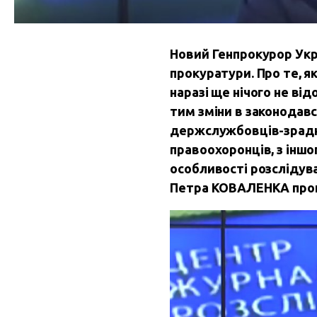
Новий Генпрокурор Укра
прокуратури. Про те, 
наразі ще нічого не ві
тим зміни в законодав
держслужбовців-зрадник
правоохоронців, з іншо
особливості розслідува
Петра КОВАЛЕНКА прогр