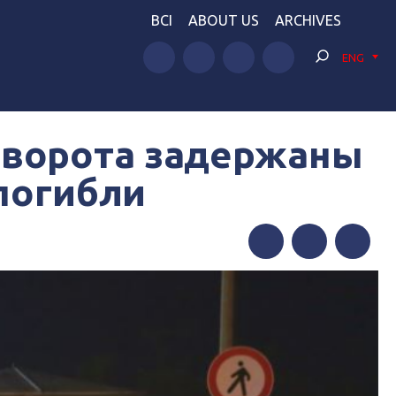
BCI
ABOUT US
ARCHIVES
ENG
еворота задержаны
 погибли
Facebook
Twitter
Telegram