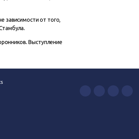
не зависимости от того,
 Стамбула.
оронников. Выступление
ts