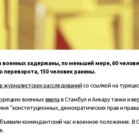
а военных задержаны, по меньшей мере, 60 челове
о переворота, 150 человек ранены.
р журналистских расследований
со ссылкой на турецко
 турецких военных
ввела
в Стамбул и Анкару танки и ве
мя “конституционных, демократических прав и права 
 объявили комендантский час и военное положение. В
в.