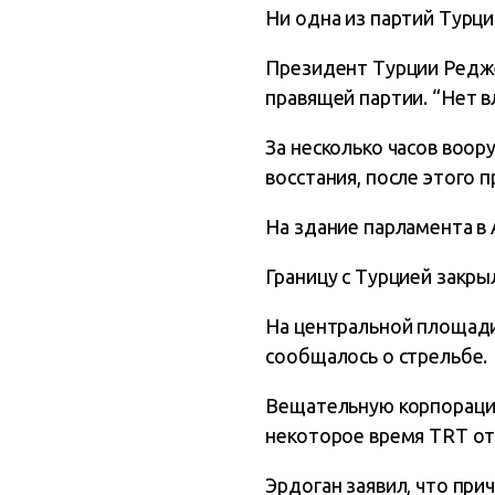
Ни одна из партий Турц
Президент Турции Редже
правящей партии. “Нет вл
За несколько часов воор
восстания, после этого 
На здание парламента в 
Границу с Турцией закрыл
На центральной площади
сообщалось о стрельбе.
Вещательную корпорацию
некоторое время TRT от
Эрдоган заявил, что при