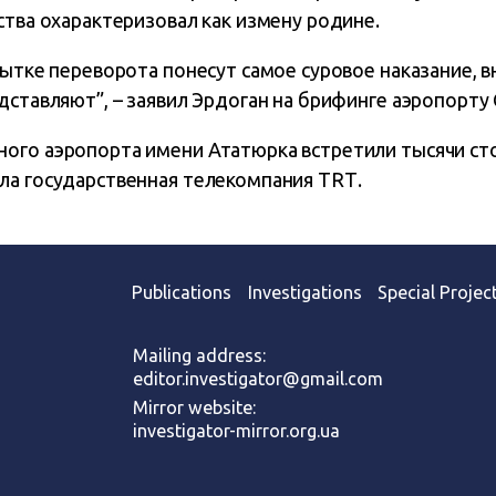
ства охарактеризовал как измену родине.
пытке переворота понесут самое суровое наказание, в
дставляют”, – заявил Эрдоган на брифинге аэропорту
ого аэропорта имени Ататюрка встретили тысячи ст
ла государственная телекомпания ТRТ.
Publications
Investigations
Special Projec
Mailing address:
editor.investigator@gmail.com
Mirror website:
investigator-mirror.org.ua