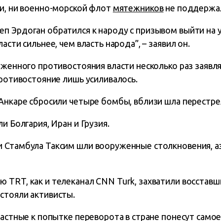
ии, ни военно-морской флот
мятежников
не поддержа
п Эрдоган обратился к народу с призывом выйти на 
асти сильнее, чем власть народа”, – заявил он.
уженного противостояния власти несколько раз заявл
противостояние лишь усиливалось.
Анкаре сбросили четыре бомбы, вблизи шла перестре
и Болгария, Иран и Грузия.
 Стамбула Таксим шли вооруженные столкновения, а
 TRT, как и телеканал CNN Turk, захватили восставш
стояли активисты.
частные к попытке переворота в стране понесут самое