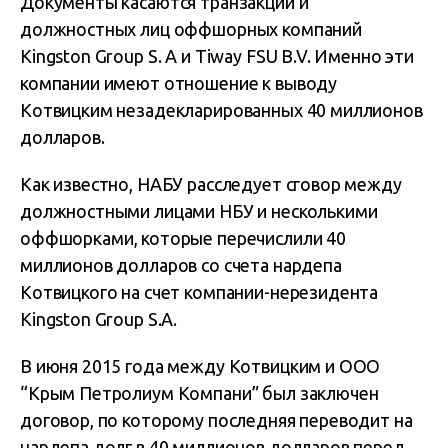
Документы касаются транзакций и
должностных лиц оффшорных компаний
Kingston Group S. А и Tiway FSU B.V. Именно эти
компании имеют отношение к выводу
Котвицким незадекларированных 40 миллионов
долларов.
Как известно, НАБУ расследует сговор между
должностными лицами НБУ и несколькими
оффшорками, которые перечислили 40
миллионов долларов со счета нардепа
Котвицкого на счет компании-нерезидента
Kingston Group S.А.
В июня 2015 года между Котвицким и ООО
“Крым Петролиум Компани” был заключен
договор, по которому последняя переводит на
нардепа долг в 40 миллионов долларов перед