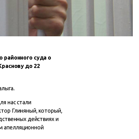
 районного суда о
Краснову до 22
алыга.
ля нас стали
ктор Глиняный, который,
едственных действиях и
ом апелляционной