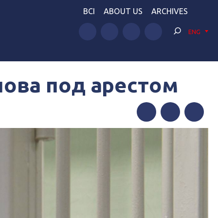
BCI
ABOUT US
ARCHIVES
ENG
нова под арестом
Facebook
Twitter
Telegram