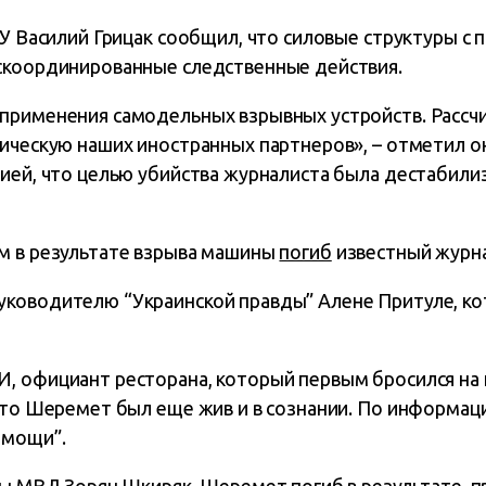
БУ Василий Грицак сообщил, что силовые структуры с
скоординированные следственные действия.
применения самодельных взрывных устройств. Рассч
ическую наших иностранных партнеров», – отметил он
ией, что целью убийства журналиста была дестабилиз
м в результате взрыва машины
погиб
известный журн
ководителю “Украинской правды” Алене Притуле, ко
, официант ресторана, который первым бросился на
что Шеремет был еще жив и в сознании. По информац
омощи”.