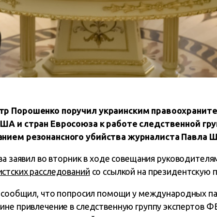
тр Порошенко поручил украинским правоохранит
ША и стран Евросоюза к работе следственной гру
анием резонансного убийства журналиста Павла 
ва заявил во вторник в ходе совещания руководителя
стских расследований
со ссылкой на президентскую п
, сообщил, что попросил помощи у международных па
ине привлечение в следственную группу экспертов Ф