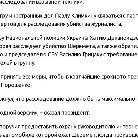
сследовании взрывной техники.
ру иностранных дел Павлу Климкину связаться с парт
пертов для расследования убийства журналиста.
ву Национальной полиции Украины Хатию Деканоидзе
орая расследует убийство Шеремета, а также обрати
 и председателю СБУ Василию Грицаку с требование
елей в группу.
 принять все меры, чтобы в кратчайшие сроки это пр
л Порошенко.
еркнул, что расследование должно быть максимально
одной версии», – сказал президент.
поручил предоставить охрану руководителю интерне
 в автомобиле которой ехал Шеремет, когда произоше