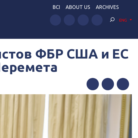
BCI
ABOUT US
ARCHIVES
ENG
стов ФБР США и ЕС
Шеремета
Facebook
Twitter
Telegram