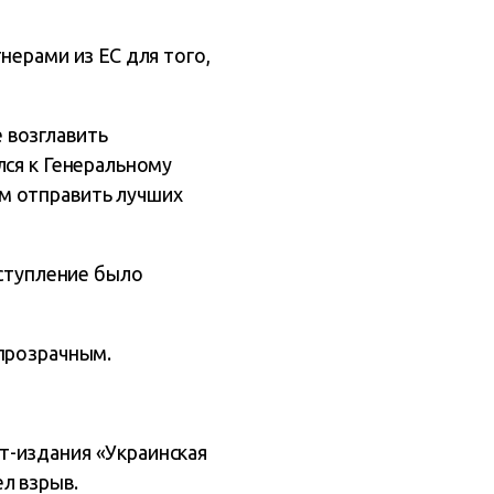
нерами из ЕС для того,
 возглавить
лся к Генеральному
м отправить лучших
еступление было
 прозрачным.
т-издания «Украинская
л взрыв.