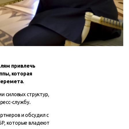
елям привлечь
ппы, которая
Шеремета.
ми силовых структур,
ресс-службу.
ртнеров и обсудил с
БР, которые владеют