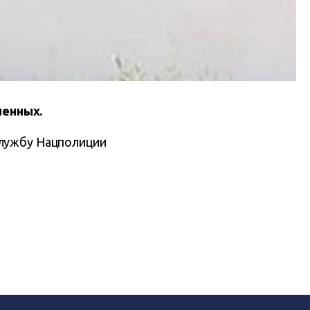
ченных.
службу Нацполиции