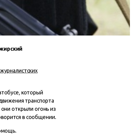
ажирский
журналистских
втобусе, который
 движения транспорта
 они открыли огонь из
говорится в сообщении.
омощь.