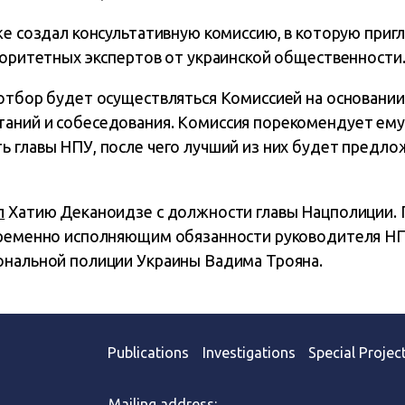
же создал консультативную комиссию, в которую приг
торитетных экспертов от украинской общественности
 отбор будет осуществляться Комиссией на основании
аний и собеседования. Комиссия порекомендует ем
ь главы НПУ, после чего лучший из них будет предло
л
Хатию Деканоидзе с должности главы Нацполиции. 
временно исполняющим обязанности руководителя Н
ональной полиции Украины Вадима Трояна.
Publications
Investigations
Special Projec
Mailing address: