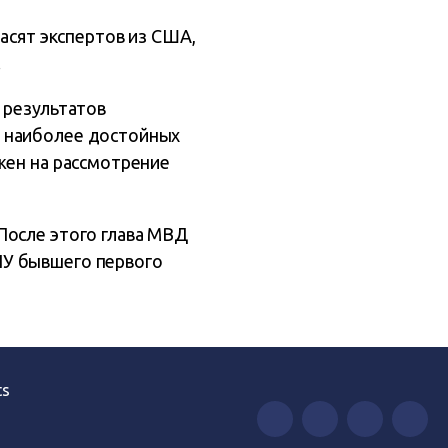
ласят экспертов из США,
.
 результатов
у наиболее достойных
жен на рассмотрение
После этого глава МВД
ПУ бывшего первого
ts