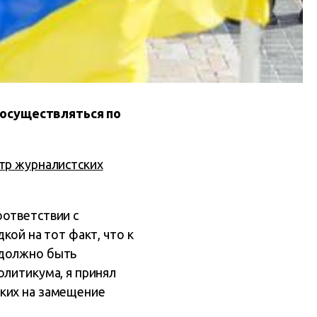
 осуществляться по
тр журналистских
оответствии с
кой на тот факт, что к
 должно быть
олитикума, я принял
ских на замещение