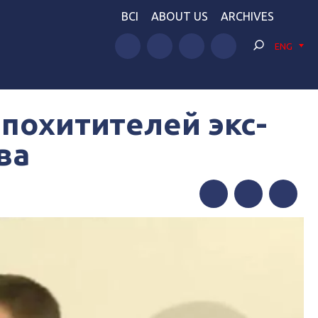
BCI
ABOUT US
ARCHIVES
ENG
похитителей экс-
ва
Facebook
Twitter
Telegram