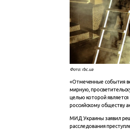
Фото: rbc.ua
«Отмеченные события во
мирную, просветительску
целью которой является
российскому обществу ан
МИД Украины заявил реш
расследования преступле