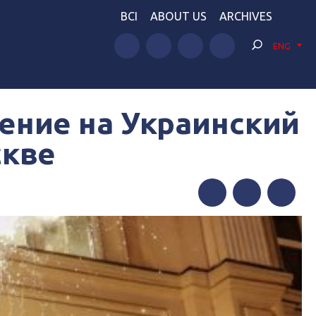
BCI
ABOUT US
ARCHIVES
ENG
ение на Украинский
скве
Facebook
Twitter
Telegram