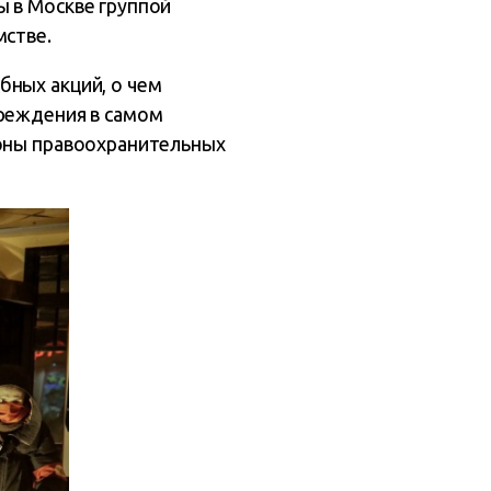
ы в Москве группой
мстве.
бных акций, о чем
чреждения в самом
роны правоохранительных