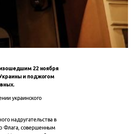
оизошедшим 22 ноября
 Украины и поджогом
овных.
лении украинского
ого надругательства в
о Флага, совершенным