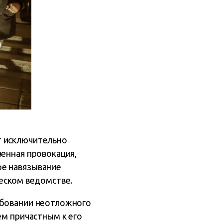
т исключительно
венная провокация,
ое навязывание
ческом ведомстве.
ебовании неотложного
ем причастным к его