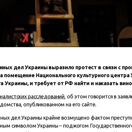
нных дел Украины выразило протест в связи с пр
на помещение Национального культурного центра
а Украины, и требует от РФ найти и наказать вин
налистских расследований
, об этом говорится в заяв
домства, опубликованном на его сайте.
ных дел Украины крайне возмущено фактом преступн
нным символом Украины – поджогом Государственног