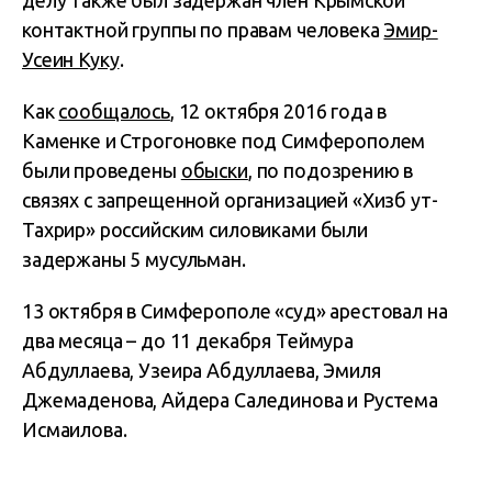
делу также был задержан член Крымской
контактной группы по правам человека
Эмир-
Усеин Куку
.
Как
сообщалось
, 12 октября 2016 года в
Каменке и Строгоновке под Симферополем
были проведены
обыски
, по подозрению в
связях с запрещенной организацией «Хизб ут-
Тахрир» российским силовиками были
задержаны 5 мусульман.
13 октября в Симферополе «суд» арестовал на
два месяца – до 11 декабря Теймура
Абдуллаева, Узеира Абдуллаева, Эмиля
Джемаденова, Айдера Салединова и Рустема
Исмаилова.