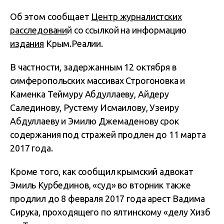
Об этом сообщает
Центр журналистских
расследовани
й со ссылкой на информацию
издания
Крым.Реалии.
В частности, задержанным 12 октября в
симферопольских массивах Строгоновка и
Каменка Теймуру Абдуллаеву, Айдеру
Салединову, Рустему Исмаилову, Узеиру
Абдуллаеву и Эмилю Джемаденову срок
содержания под стражей продлен до 11 марта
2017 года.
Кроме того, как сообщил крымский адвокат
Эмиль Курбединов, «суд» во вторник также
продлил до 8 февраля 2017 года арест Вадима
Сирука, проходящего по ялтинскому «делу Хизб