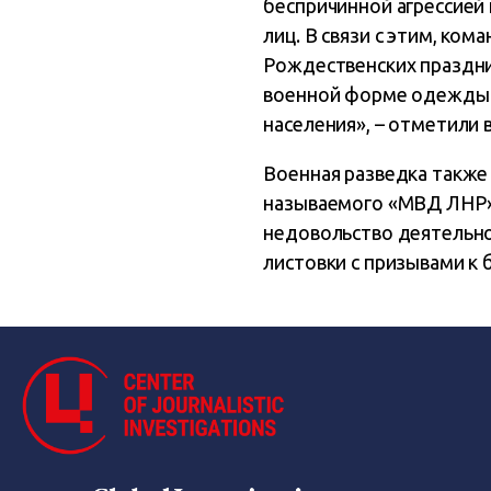
беспричинной агрессией
лиц. В связи с этим, ко
Рождественских праздни
военной форме одежды в
населения», – отметили в
Военная разведка также
называемого «МВД ЛНР»
недовольство деятельно
листовки с призывами к 