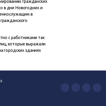
вмированию гражданских
но в дни Новогодних и
оеннослужащим в
 гражданского
тно с работниками так
лиц, которые выражали
на городских зданиях
ts