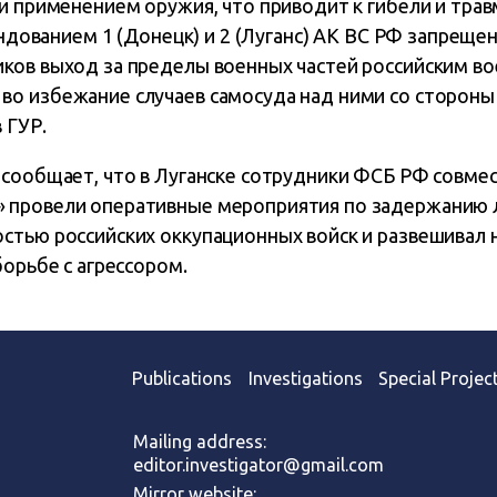
 и применением оружия, что приводит к гибели и тра
мандованием 1 (Донецк) и 2 (Луганс) АК ВС РФ запреще
ков выход за пределы военных частей российским в
о избежание случаев самосуда над ними со стороны
 ГУР.
 сообщает, что в Луганске сотрудники ФСБ РФ совмес
 провели оперативные мероприятия по задержанию 
стью российских оккупационных войск и развешивал 
борьбе с агрессором.
Publications
Investigations
Special Projec
Mailing address:
editor.investigator@gmail.com
Mirror website: