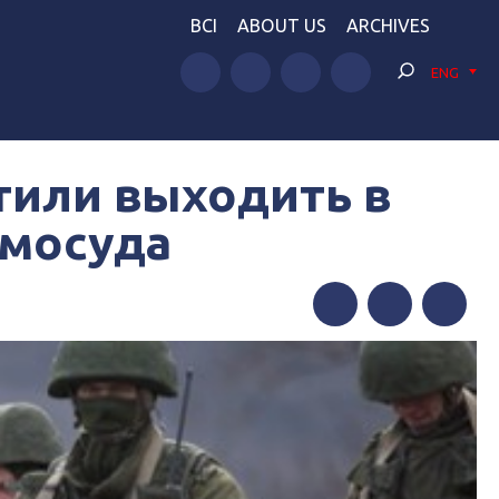
BCI
ABOUT US
ARCHIVES
ENG
тили выходить в
амосуда
Facebook
Twitter
Telegram