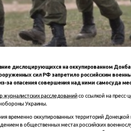
ние дислоцирующихся на оккупированном Донбасс
Вооруженных сил РФ запретило российским военн
из-за опасения совершения над ними самосуда м
р журналистских расследований
со ссылкой на пресс-
инобороны Украины.
ния временно оккупированных территорий Донецкой 
дением в общественных местах российских военносл