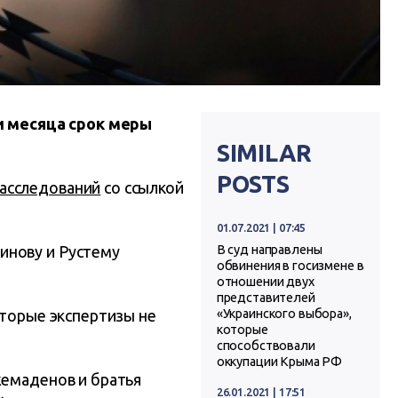
и месяца срок меры
SIMILAR
POSTS
расследований
со ссылкой
01.07.2021 | 07:45
В суд направлены
инову и Рустему
обвинения в госизмене в
отношении двух
представителей
«Украинского выбора»,
оторые экспертизы не
которые
способствовали
оккупации Крыма РФ
жемаденов и братья
26.01.2021 | 17:51