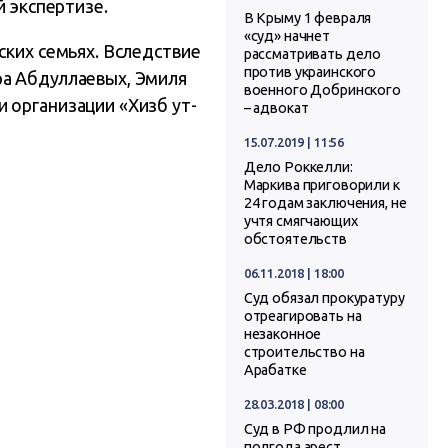
й экспертизе.
В Крыму 1 февраля
«суд» начнет
ских семьях. Вследствие
рассматривать дело
против украинского
ра Абдуллаевых, Эмиля
военного Добринского
 организации «Хизб ут-
– адвокат
15.07.2019 | 11:56
Дело Роккелли:
Маркива приговорили к
24 годам заключения, не
учтя смягчающих
обстоятельств
06.11.2018 | 18:00
Суд обязал прокуратуру
отреагировать на
незаконное
строительство на
Арабатке
28.03.2018 | 08:00
Суд в РФ продлил на
полгода арест