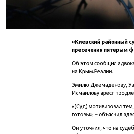
«Киевский районный с
пресечения пятерым фи
Об этом сообщил адвок
на Крым.Реалии.
Эмилю Джемаденову, Узе
Исмаилову арест продлен
«(Суд) мотивировал тем,
готовы», – объяснил адв
Он уточнил, что на суд