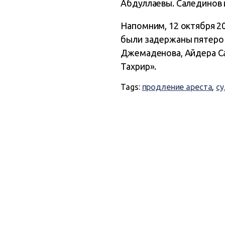
Абдуллаевы. Салединов и
Напомним, 12 октября 20
были задержаны пятеро 
Джемаденова, Айдера Са
Тахрир».
Tags:
продление ареста
,
су