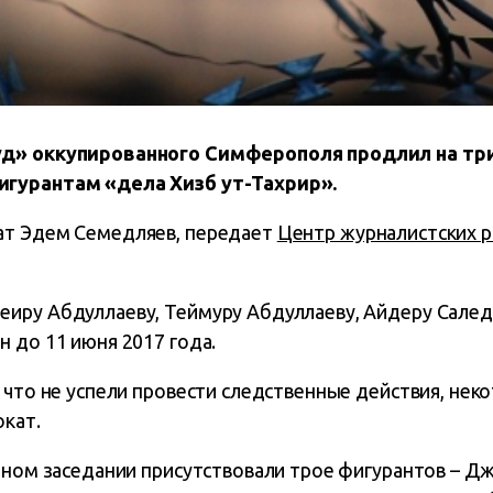
уд» оккупированного Симферополя продлил на тр
гурантам «дела Хизб ут-Тахрир».
ат Эдем Семедляев, передает
Центр журналистских 
иру Абдуллаеву, Теймуру Абдуллаеву, Айдеру Салед
 до 11 июня 2017 года.
 что не успели провести следственные действия, нек
окат.
ебном заседании присутствовали трое фигурантов – Д