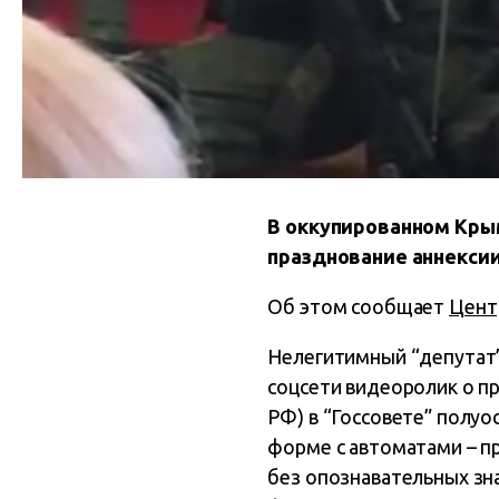
В оккупированном Кры
празднование аннексии
Об этом сообщает
Цент
Нелегитимный “депутат”
соцсети видеоролик о п
РФ) в “Госсовете” полуо
форме с автоматами – п
без опознавательных зна