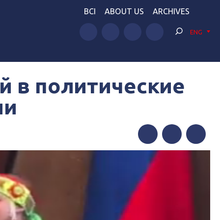
BCI
ABOUT US
ARCHIVES
ENG
й в политические
ии
Facebook
Twitter
Telegram