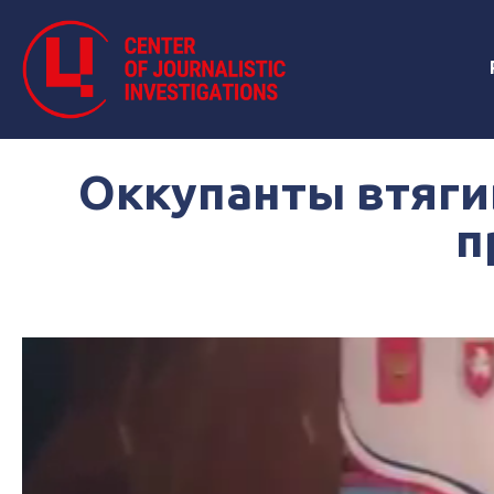
Оккупанты втяги
п