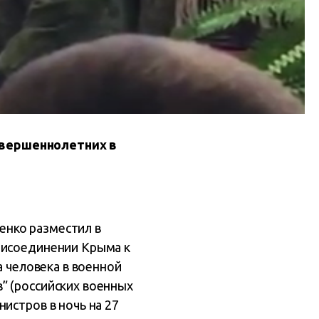
овершеннолетних в
енко разместил в
рисоединении Крыма к
а человека в военной
” (российских военных
истров в ночь на 27