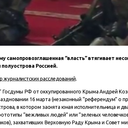
му самопровозглашенная “власть” втягивает нес
 полуострова Россией.
р журналистских расследований
.
 Госдумы РФ от оккупированного Крыма Андрей Коз
раздновании 16 марта (незаконный “референдум” о п
строва, в котором заснята юная исполнительница и дв
рототипы “вежливых людей” или “зеленых человечков
ков), захвативших Верховную Раду Крыма и Совет мин