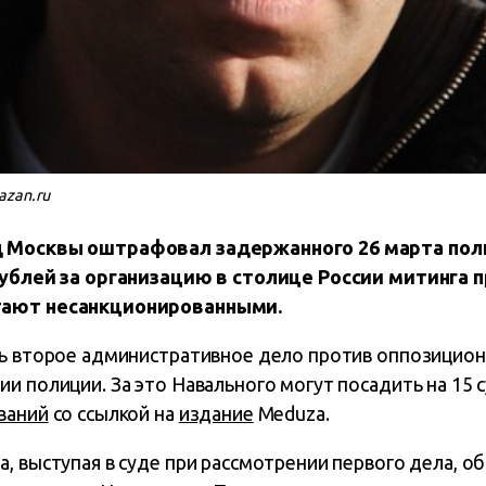
azan.ru
д Москвы оштрафовал задержанного 26 марта пол
рублей за организацию в столице России митинга 
тают несанкционированными.
ть второе административное дело против оппозицио
и полиции. За это Навального могут посадить на 15 
ваний
со ссылкой на
издание
Meduza.
, выступая в суде при рассмотрении первого дела, о