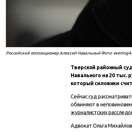
Российский оппозиционер Алексей Навальный Фото: evening-k
Тверской районный су
Навального на 20 тыс. 
который силовики счи
Сейчас суд рассматрива
обвиняют в неповиновени
журналистских расследо
Адвокат Ольга Михайлова