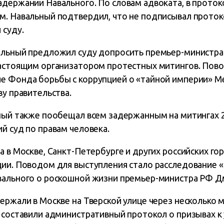
адержании Навального. По словам адвоката, в проток
м. Навальный подтвердил, что не подписывал проток
 суду.
альный предложил суду допросить премьер-министра
настоящим организатором протестных митингов. Пов
е Фонда борьбы с коррупцией о «тайной империи» М
ву правительства.
ьный также пообещал всем задержанным на митингах 2
й суд по правам человека.
а в Москве, Санкт-Петербурге и других российских го
ии. Поводом для выступления стало расследование 
вального о роскошной жизни премьер-министра РФ 
ержали в Москве на Тверской улице через несколько м
 составили административный протокол о призывах к 