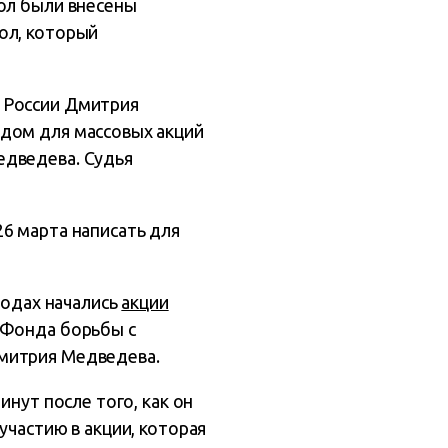
ол были внесены
ол, который
 России Дмитрия
одом для массовых акций
едведева. Судья
6 марта написать для
родах начались
акции
«Фонда борьбы с
Дмитрия Медведева.
инут после того, как он
участию в акции, которая