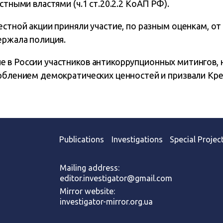
стными властями (ч.1 ст.20.2.2 КоАП РФ).
естной акции приняли участие, по разным оценкам, от 
ержала полиция.
 в России участников антикоррупционных митингов, 
орблением демократических ценностей и призвали Кр
Publications
Investigations
Special Projec
Mailing address:
editor.investigator@gmail.com
Mirror website:
investigator-mirror.org.ua