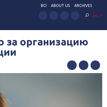
BCI
ABOUT US
ARCHIVES
ENG
о за организацию
ции
Facebook
Twitter
Telegram