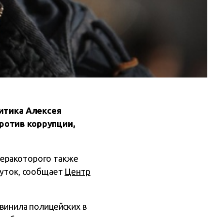
итика Алексея
против коррупции,
неракоторого также
суток, сообщает
Центр
бвинила полицейских в