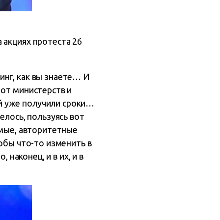
 акциях протеста 26
инг, как вы знаете… И
 от министерств и
й уже получили сроки…
елось, пользуясь вот
емые, авторитетные
тобы что-то изменить в
 наконец, и в их, и в