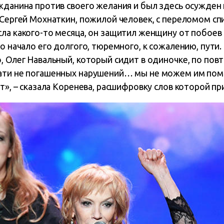
жданина против своего желания и был здесь осужден 
 Сергей Мохнаткин, пожилой человек, с переломом с
ла какого-то месяца, он защитил женщину от побоев 
ло начало его долгого, тюремного, к сожалению, пути
, Олег Навальный, который сидит в одиночке, по по
цати не погашенных нарушений… мы не можем им пом
ит», – сказала Коренева, расшифровку слов которой п