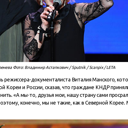
нева Фото: Владимир Астапкович / Sputnik / Scanpix / LETA
чь режиссера-документалиста Виталия Манского, кото
й Кореи и России, сказав, что граждане КНДР приняли
менить. «А мы-то, друзья мои, нашу страну сами проср
 поэтому, конечно, мы не такие, как в Северной Корее.