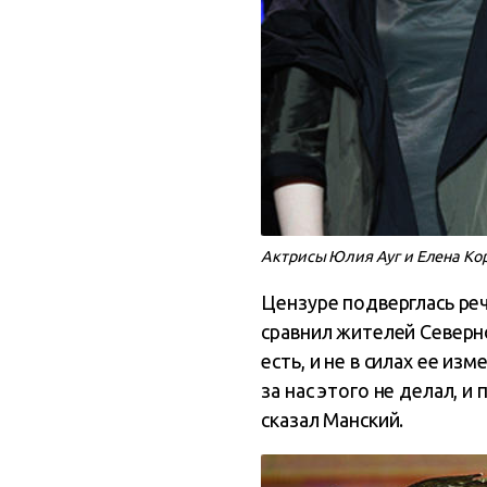
Актрисы Юлия Ауг и Елена Коре
Цензуре подверглась ре
сравнил жителей Северно
есть, и не в силах ее из
за нас этого не делал, и
сказал Манский.