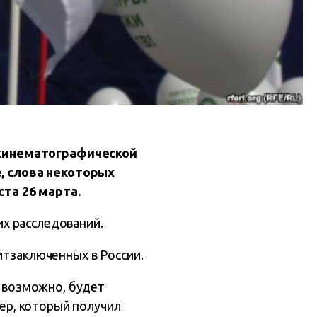
 кинематографической
, слова некоторых
та 26 марта.
их расследований
.
итзаключенных в России.
, возможно, будет
сер, который получил