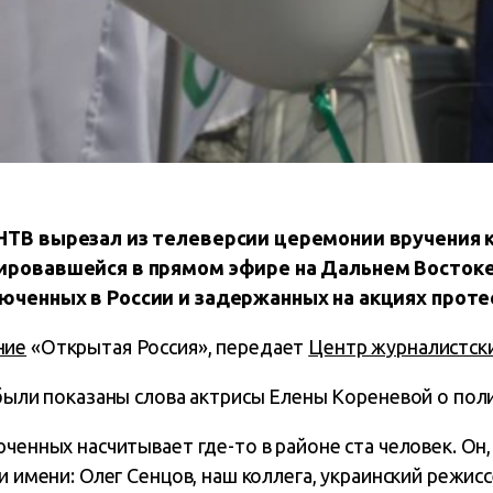
 НТВ вырезал из телеверсии церемонии вручения
ировавшейся в прямом эфире на Дальнем Востоке
юченных в России и задержанных на акциях протес
ние
«Открытая Россия», передает
Центр журналистск
 были показаны слова актрисы Елены Кореневой о пол
юченных насчитывает где-то в районе ста человек. Он
ри имени: Олег Сенцов, наш коллега, украинский режис