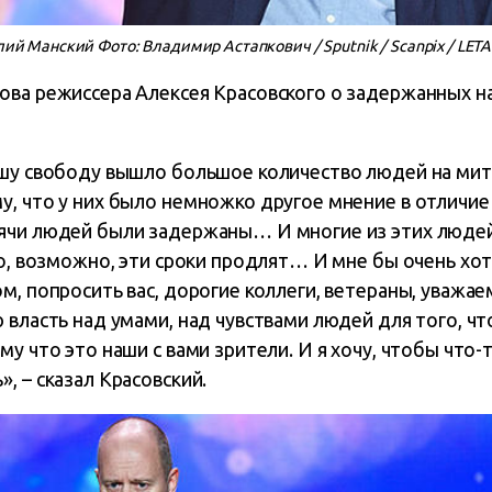
й Манский Фото: Владимир Астапкович / Sputnik / Scanpix / LETA
ова режиссера Алексея Красовского о задержанных на
ашу свободу вышло большое количество людей на мит
, что у них было немножко другое мнение в отличие
ячи людей были задержаны… И многие из этих люде
то, возможно, эти сроки продлят… И мне бы очень хот
м, попросить вас, дорогие коллеги, ветераны, уважа
 власть над умами, над чувствами людей для того, ч
у что это наши с вами зрители. И я хочу, чтобы что-то,
, – сказал Красовский.