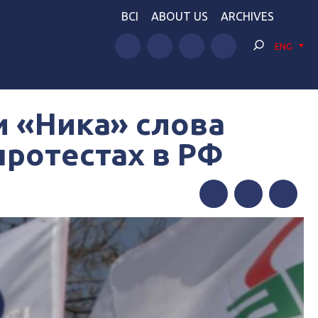
BCI
ABOUT US
ARCHIVES
ENG
и «Ника» слова
протестах в РФ
Facebook
Twitter
Telegram