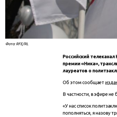
Фото: RFE/RL
Российский телеканал
премии «Ника», трансл
лауреатов о политзакл
Об этом сообщает
изда
В частности, в эфире не
«У нас список политзакл
пополняться, я назову т