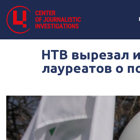
НТВ вырезал и
лауреатов о п