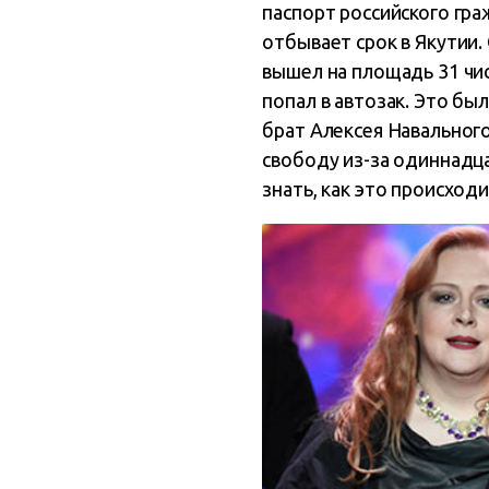
паспорт российского гра
отбывает срок в Якутии.
вышел на площадь 31 чис
попал в автозак. Это бы
брат Алексея Навального
свободу из-за одиннад
знать, как это происход