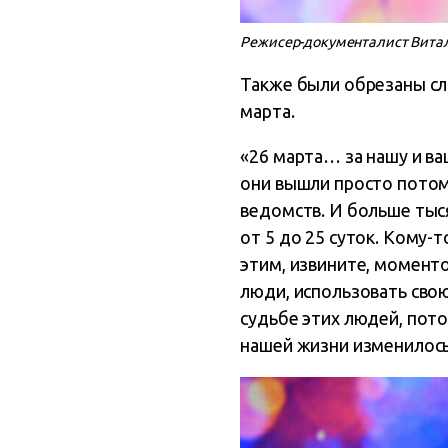
Режисер-документалист Витали
Также были обрезаны сл
марта.
«26 марта… за нашу и в
они вышли просто потому
ведомств. И больше тыс
от 5 до 25 суток. Кому-
этим, извините, моменто
люди, использовать свою
судьбе этих людей, потом
нашей жизни изменилось»