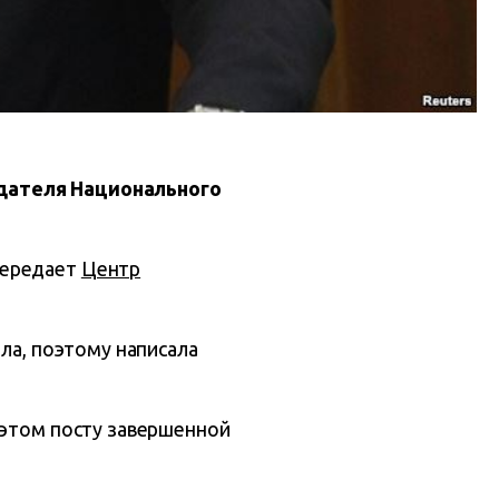
едателя Национального
передает
Центр
ила, поэтому написала
 этом посту завершенной