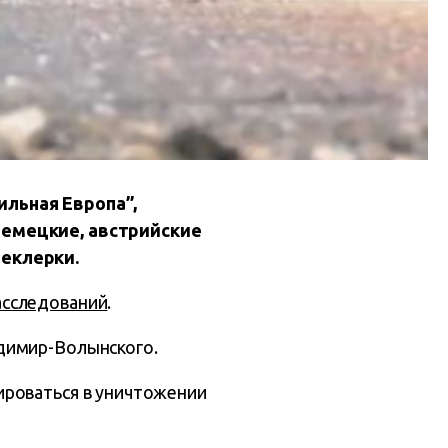
ильная Европа”,
немецкие, австрийские
Леклерки.
асследований
.
димир-Волынского.
ироваться в уничтожении