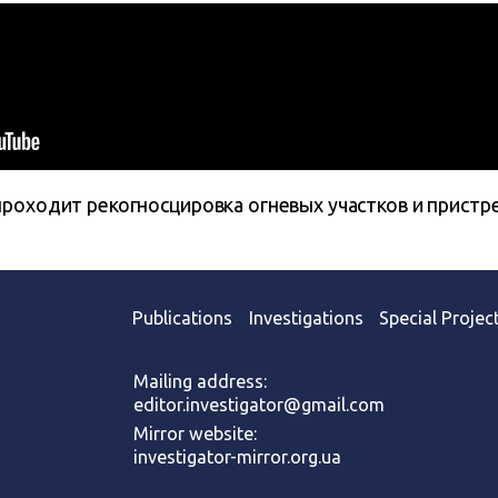
роходит рекогносцировка огневых участков и пристр
Publications
Investigations
Special Projec
Mailing address:
editor.investigator@gmail.com
Mirror website:
investigator-mirror.org.ua