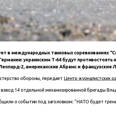
вует в международных танковых соревнованиях “С
Германии: украинским Т-64 будут противостоять 
 Леопард-2, американские Абрамс и французские 
стерство обороны, передает
Центр журналистских р
 взвод 14 отдельной механизированной бригады Вла
бщили о событии под заголовком: “НАТО будет трен