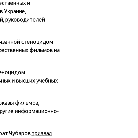
ественных и
в Украине,
й, руководителей
язанной с геноцидом
ожественных фильмов на
геноцидом
ьных и высших учебных
оказы фильмов,
другие информационно-
фат Чубаров
призвал