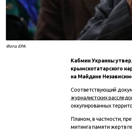
Фото: EPA
Кабмин Украины утвер
крымскотатарского на
на Майдане Независимо
Соответствующий докуме
журналистских расследо
оккупированных террито
Планом, в частности, п
митинга памяти жертв г