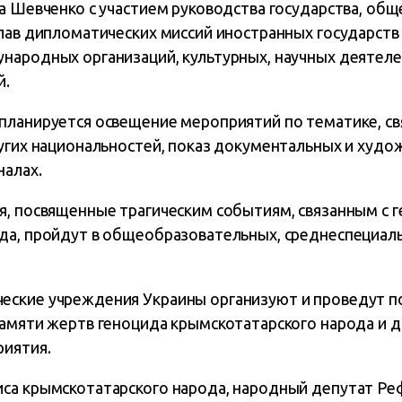
а Шевченко с участием руководства государства, общ
лав дипломатических миссий иностранных государств 
народных организаций, культурных, научных деятеле
й.
планируется освещение мероприятий по тематике, св
ругих национальностей, показ документальных и худ
налах.
я, посвященные трагическим событиям, связанным с 
да, пройдут в общеобразовательных, среднеспециал
еские учреждения Украины организуют и проведут п
памяти жертв геноцида крымскотатарского народа и 
иятия.
са крымскотатарского народа, народный депутат Ре