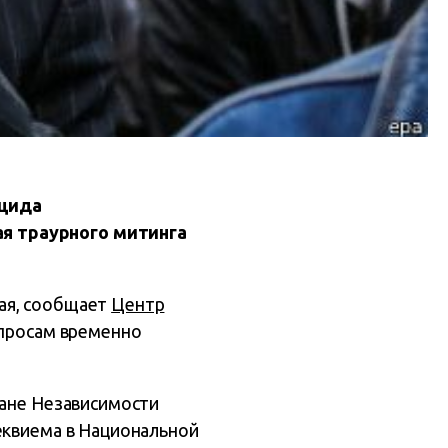
оцида
я траурного митинга
ая, сообщает
Центр
опросам временно
дане Независимости
еквиема в Национальной