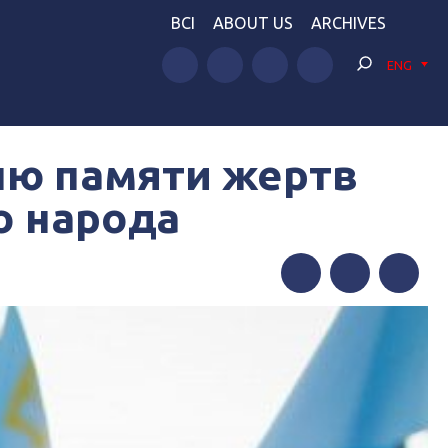
BCI
ABOUT US
ARCHIVES
ENG
ню памяти жертв
о народа
Facebook
Twitter
Telegram