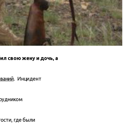
л свою жену и дочь, а
ований
. Инцидент
трудником
ости, где были