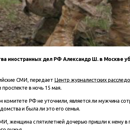
а иностранных дел РФ Александр Ш. в Москве уби
ийские СМИ, передает
Центр журналистских расслед
проспекте в ночь 15 мая.
м комитете РФ не уточнили, является ли мужчина со
омства и была ли это его семья.
МИ, женщина с пятилетней дочерью пришли к нему в г
го ружья.