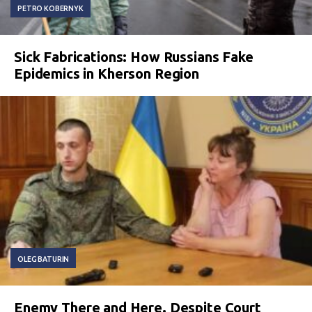
PETRO KOBERNYK
Sick Fabrications: How Russians Fake
Epidemics in Kherson Region
OLEG BATURIN
Enemy There and Here. Despite Court