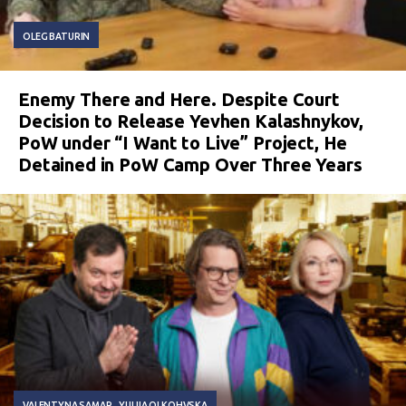
OLEG BATURIN
Enemy There and Here. Despite Court
Decision to Release Yevhen Kalashnykov,
PoW under “I Want to Live” Project, He
Detained in PoW Camp Over Three Years
VALENTYNA SAMAR
YULIIA OLKOHVSKA