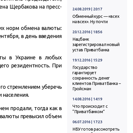
на Щербакова на пресс-
24.08.2019 | 20:17
Обменный курс — «всех
на всех». Ну почти
их норм обмена валюты:
20.12.2016 | 18:56
ентября, в день введения
Нацбанк
зарегистрировал новый
устав Приватбанка
юты в Украине в любых
19.12.2016 | 15:29
его резидентность. При
Государство
гарантирует
сохранность денег
клиентов ПриватБанка –
его стремлением уберечь
Гройсман
 населения.
14.08.2016 | 14:19
Что происходит с
чем продали, тогда как в
“Приватбанком”
и валюты превысил объем
06.07.2016 | 17:23
НБУ готов рассмотреть