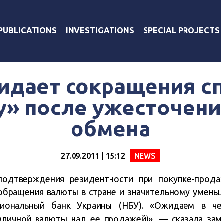
PUBLICATIONS
INVESTIGATIONS
SPECIAL PROJECTS
идает сокращения сп
у» после ужесточени
обмена
27.09.2011 | 15:12
NEWS
подтверждения резидентности при покупке-прод
обращения валюты в стране и значительному уменьш
циональный банк Украины (НБУ). «Ожидаем в ч
аличной валюты над ее продажей)», — сказала зам