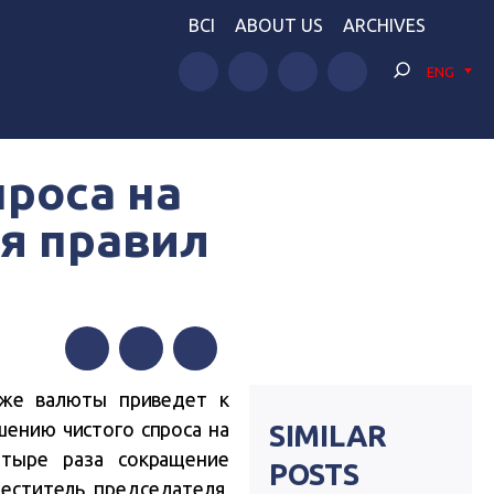
BCI
ABOUT US
ARCHIVES
ENG
роса на
я правил
Facebook
Twitter
Telegram
аже валюты приведет к
ению чистого спроса на
SIMILAR
етыре раза сокращение
POSTS
еститель председателя,