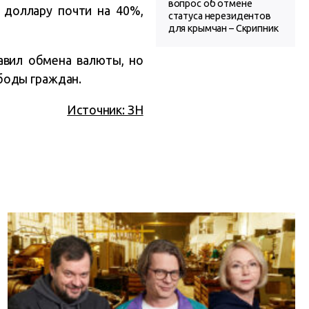
вопрос об отмене
 доллару почти на 40%,
статуса нерезидентов
для крымчан – Скрипник
авил обмена валюты, но
боды граждан.
Источник: ЗН