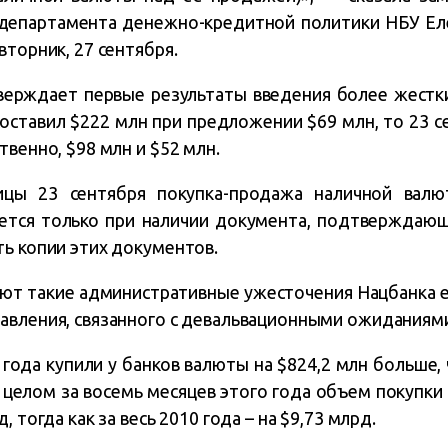
 департамента денежно-кредитной политики НБУ Еле
вторник, 27 сентября.
тверждает первые результаты введения более жестк
составил $222 млн при предложении $69 млн, то 23 с
твенно, $98 млн и $52 млн.
ицы 23 сентября покупка-продажа наличной вал
яется только при наличии документа, подтверждающ
ть копии этих документов.
ют такие административные ужесточения Нацбанка 
авления, связанного с девальвационными ожиданиями
 года купили у банков валюты на $824,2 млн больше, 
В целом за восемь месяцев этого года объем покупк
, тогда как за весь 2010 года – на $9,73 млрд.