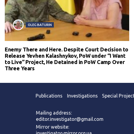
OLEG BATURIN
Enemy There and Here. Despite Court Decision to
Release Yevhen Kalashnykov, PoW under “I Want
to Live” Project, He Detained in PoW Camp Over
Three Years
Publications
Investigations
Special Projec
Mailing address:
editor.investigator@gmail.com
Mirror website:
investigator-mirror.org.ua