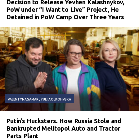
Decision to Release Yevhen Kalashnykov,
PoW under “I Want to Live” Project, He
Detained in PoW Camp Over Three Years
VALENTYNA SAMAR
YULIIA OLKOHVSKA
Putin’s Hucksters. How Russia Stole and
Bankrupted Melitopol Auto and Tractor
Parts Plant