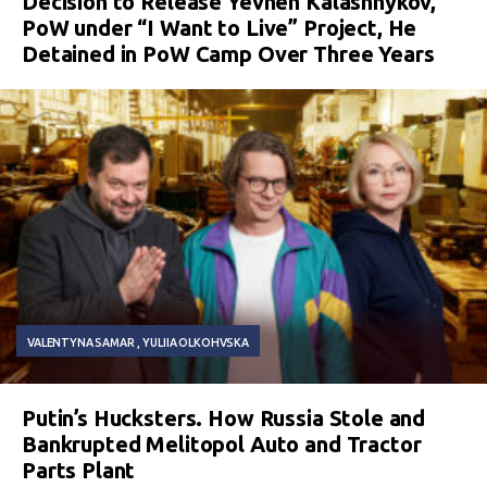
Decision to Release Yevhen Kalashnykov,
PoW under “I Want to Live” Project, He
Detained in PoW Camp Over Three Years
VALENTYNA SAMAR
YULIIA OLKOHVSKA
Putin’s Hucksters. How Russia Stole and
Bankrupted Melitopol Auto and Tractor
Parts Plant