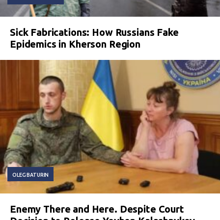
Sick Fabrications: How Russians Fake
Epidemics in Kherson Region
OLEG BATURIN
Enemy There and Here. Despite Court