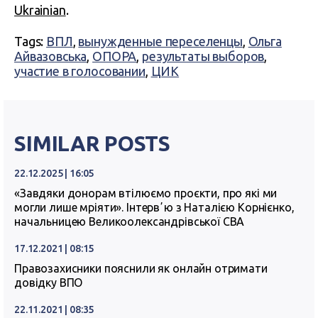
Ukrainian
.
Tags:
ВПЛ
,
вынужденные переселенцы
,
Ольга
Айвазовська
,
ОПОРА
,
результаты выборов
,
участие в голосовании
,
ЦИК
SIMILAR POSTS
22.12.2025 | 16:05
«Завдяки донорам втілюємо проєкти, про які ми
могли лише мріяти». Інтервʼю з Наталією Корнієнко,
начальницею Великоолександрівської СВА
17.12.2021 | 08:15
Правозахисники пояснили як онлайн отримати
довідку ВПО
22.11.2021 | 08:35