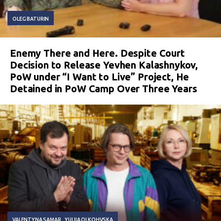
OLEG BATURIN
Enemy There and Here. Despite Court
Decision to Release Yevhen Kalashnykov,
PoW under “I Want to Live” Project, He
Detained in PoW Camp Over Three Years
VALENTYNA SAMAR
YULIIA OLKOHVSKA