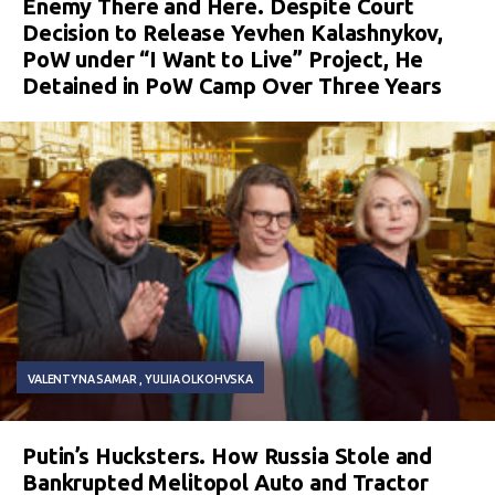
Enemy There and Here. Despite Court
Decision to Release Yevhen Kalashnykov,
PoW under “I Want to Live” Project, He
Detained in PoW Camp Over Three Years
VALENTYNA SAMAR
YULIIA OLKOHVSKA
Putin’s Hucksters. How Russia Stole and
Bankrupted Melitopol Auto and Tractor